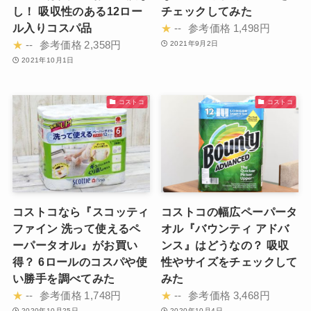
し！ 吸収性のある12ロー
チェックしてみた
ル入りコスパ品
★
--
参考価格
1,498円
★
--
参考価格
2,358円
2021年9月2日
2021年10月1日
コストコ
コストコ
コストコなら『スコッティ
コストコの幅広ペーパータ
ファイン 洗って使えるペ
オル『バウンティ アドバ
ーパータオル』がお買い
ンス』はどうなの？ 吸収
得？ 6ロールのコスパや使
性やサイズをチェックして
い勝手を調べてみた
みた
★
--
参考価格
1,748円
★
--
参考価格
3,468円
2020年10月25日
2020年10月4日