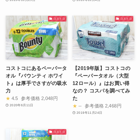
コストコ
コストコ
コストコにあるペーパータ
【2019年版】コストコの
オル『バウンティ ホワイ
『ペーパータオル（大型
ト』は厚手でさすがの吸水
12ロール）』はお買い得
力
なの？ コスパを調べてみ
た
★
4.5
参考価格
2,048円
★
--
参考価格
2,468円
2020年6月11日
2019年11月24日
コストコ