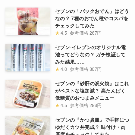
セブンの「パックおでん」はどう
なの？ 7種のおでん種やコスパを
チェックしてみた
★
4.5
参考価格
267円
セブン-イレブンのオリジナル電
池ってどうなの？ ガチ検証して
みた結果……
★
4.0
参考価格
307円
セブンの『砂肝の炭火焼』はこれ
がベストな塩加減？ 高たんぱく
低糖質のおつまみメニュー
★
4.5
参考価格
289円
セブンの『かつ煮皿』で手軽につ
ゆだくカツ丼完成？ 味付け・肉
厚度をチェックしてみた