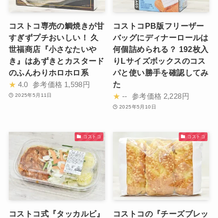
コストコ専売の鯛焼きが甘
コストコPB版フリーザー
すぎずプチおいしい！ 久
バッグにディナーロールは
世福商店『小さなたいや
何個詰められる？ 192枚入
き』はあずきとカスタード
りLサイズボックスのコス
のふんわりホロホロ系
パと使い勝手を確認してみ
た
★
4.0
参考価格
1,598円
★
--
参考価格
2,228円
2025年5月11日
2025年5月10日
コストコ
コストコ
コストコ式『タッカルビ』
コストコの『チーズブレッ