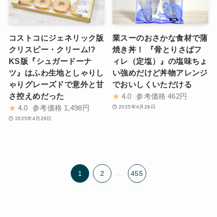
コストコにジェネリック版
業スーのおさかな食材で蒲
クリスピー・クリーム!?
焼き丼！ 『骨とりさばフ
KS版『シュガードーナ
ィレ（定塩）』の塩味ちょ
ツ』はふわ生地としゃりし
い強めだけど丼物アレンジ
ゃりグレーズドで意外と甘
でおいしくいただける
さ控えめだった
★
4.0
参考価格
462円
★
4.0
参考価格
1,498円
2025年4月29日
2025年4月29日
1
2
...
455