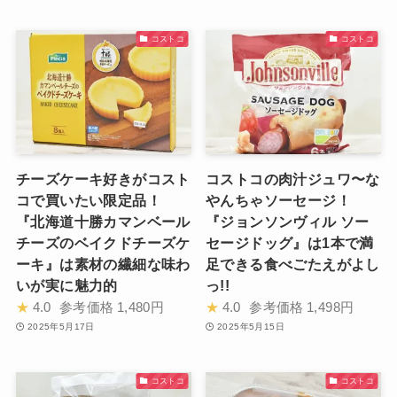
コストコ
コストコ
チーズケーキ好きがコスト
コストコの肉汁ジュワ〜な
コで買いたい限定品！
やんちゃソーセージ！
『北海道十勝カマンベール
『ジョンソンヴィル ソー
チーズのベイクドチーズケ
セージドッグ』は1本で満
ーキ』は素材の繊細な味わ
足できる食べごたえがよし
いが実に魅力的
っ!!
★
4.0
参考価格
1,480円
★
4.0
参考価格
1,498円
2025年5月17日
2025年5月15日
コストコ
コストコ