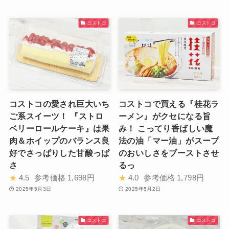
コストコ
コストコ
コストコの愛され巨大いち
コストコで買える『桂花ラ
ご系スイーツ！ 『ストロ
ーメン』がクセになる旨
ベリーロールケーキ』は果
み！ こってり香ばしい魔
肉＆ホイップのバランス良
法の油「マー油」がスープ
好でさっぱりした甘酸っぱ
のおいしさをブーストさせ
さ
るっ
★
4.5
参考価格
1,698円
★
4.0
参考価格
1,798円
2025年5月3日
2025年5月2日
コストコ
コストコ