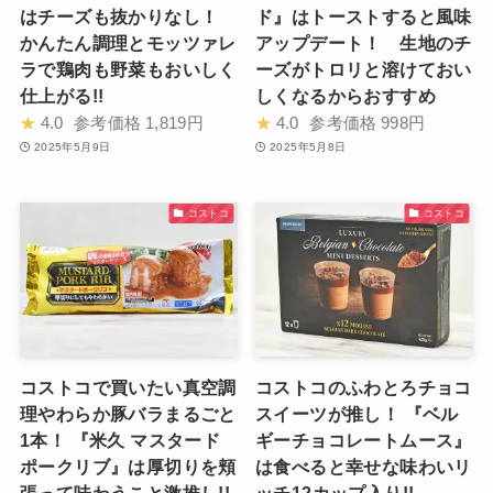
はチーズも抜かりなし！
ド』はトーストすると風味
かんたん調理とモッツァレ
アップデート！ 生地のチ
ラで鶏肉も野菜もおいしく
ーズがトロリと溶けておい
仕上がる!!
しくなるからおすすめ
★
4.0
参考価格
1,819円
★
4.0
参考価格
998円
2025年5月9日
2025年5月8日
コストコ
コストコ
コストコで買いたい真空調
コストコのふわとろチョコ
理やわらか豚バラまるごと
スイーツが推し！ 『ベル
1本！ 『米久 マスタード
ギーチョコレートムース』
ポークリブ』は厚切りを頬
は食べると幸せな味わいリ