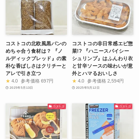
コストコの北欧風黒パンの
コストコの非日常感エビ惣
めちゃ合う食材は？ 『ノ
菜!? 『ハニースパイシー
ルディックブレッド』の素
シュリンプ』はふんわり衣
朴な香ばしさはクリチーと
と甘辛ソースの味わいが意
アレで引き立つ
外とハマるおいしさ
★
4.0
参考価格
697円
★
4.0
参考価格
2,594円
2025年5月13日
2025年5月12日
コストコ
コストコ