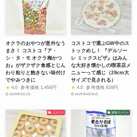
オクラのおやつが意外なう
コストコで選ぶGW中のス
まさ！ コストコ『ア・
トックめし！ 『デルソー
シ・タ・モ オクラ梅かつ
レ ミックスピザ』はみん
お』がザクザク食感とじん
な大好き懐かしの喫茶店メ
わり粘りと飽きない味付け
ニューって感じ（29cm大
でやみつきに
サイズで見される）
★
4.0
参考価格
1,458円
★
4.0
参考価格
838円
2025年5月1日
2025年4月30日
コストコ
業務スーパー