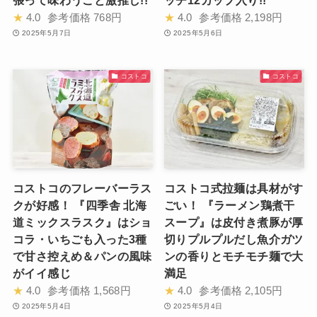
張って味わうこと激推し!!
ッチ12カップ入り!!
★
4.0
参考価格
768円
★
4.0
参考価格
2,198円
2025年5月7日
2025年5月6日
コストコ
コストコ
コストコのフレーバーラス
コストコ式拉麺は具材がす
クが好感！ 『四季舎 北海
ごい！ 『ラーメン鶏煮干
道ミックスラスク』はショ
スープ』は皮付き煮豚が厚
コラ・いちごも入った3種
切りプルプルだし魚介ガツ
で甘さ控えめ＆パンの風味
ンの香りとモチモチ麺で大
がイイ感じ
満足
★
4.0
参考価格
1,568円
★
4.0
参考価格
2,105円
2025年5月4日
2025年5月4日