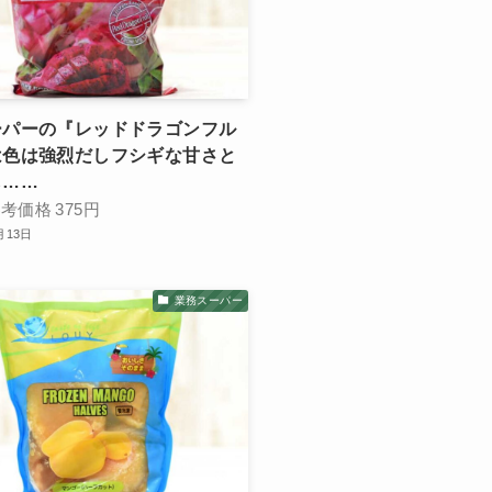
ーパーの『レッドドラゴンフル
は色は強烈だしフシギな甘さと
し……
参考価格
375円
月13日
業務スーパー