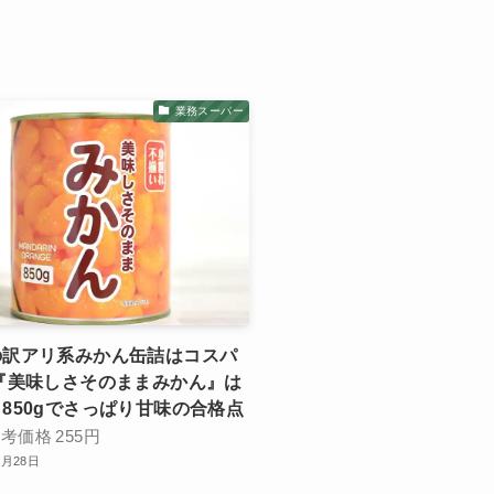
業務スーパー
の訳アリ系みかん缶詰はコスパ
『美味しさそのままみかん』は
850gでさっぱり甘味の合格点
参考価格
255円
2月28日