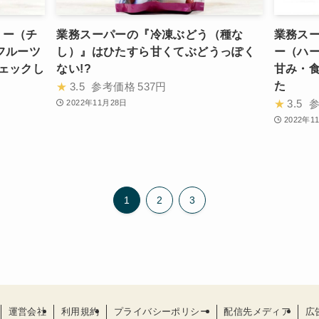
リー（チ
業務スーパーの『冷凍ぶどう（種な
業務ス
フルーツ
し）』はひたすら甘くてぶどうっぽく
ー（ハ
ェックし
ない!?
甘み・
た
★
3.5
参考価格
537円
★
3.5
2022年11月28日
2022年1
1
2
3
運営会社
利用規約
プライバシーポリシー
配信先メディア
広