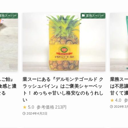
業務スーパー
業務スーパー
んご飴』
業スーにある『デルモンテゴールド ク
業務ス
食感と濃
ラッシュパイン』はご褒美シャーベッ
は不思議
なる
ト！ めっちゃ甘いし格安なのもうれし
甘くて
い
★
4.0
★
5.0
参考価格
213円
2024年3
2024年4月2日