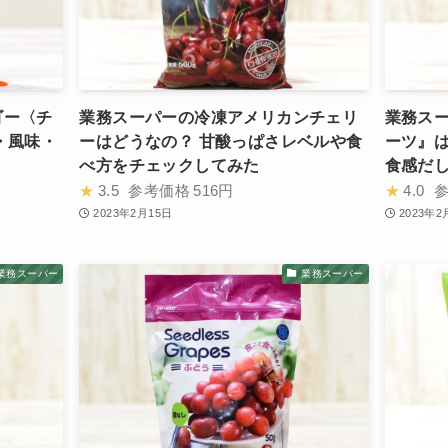
ゴー〈チ
業務スーパーの冷凍アメリカンチェリ
業務ス
・風味・
ーはどうなの？ 甘酸っぱさレベルや食
ーツ』
べ方をチェックしてみた
食感だ
★
3.5
参考価格
516円
★
4.0
2023年2月15日
2023年2
業務スーパー
業務スーパー