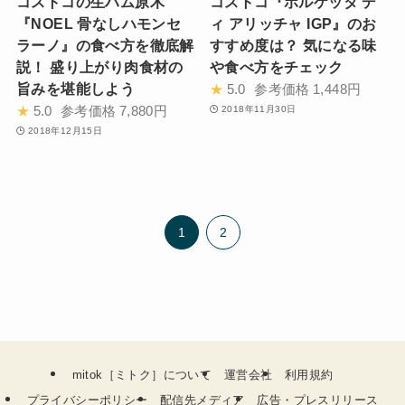
コストコの生ハム原木
コストコ『ポルケッタ デ
『NOEL 骨なしハモンセ
ィ アリッチャ IGP』のお
ラーノ』の食べ方を徹底解
すすめ度は？ 気になる味
説！ 盛り上がり肉食材の
や食べ方をチェック
旨みを堪能しよう
★
5.0
参考価格
1,448円
★
5.0
参考価格
7,880円
2018年11月30日
2018年12月15日
1
2
mitok［ミトク］について
運営会社
利用規約
プライバシーポリシー
配信先メディア
広告・プレスリリース