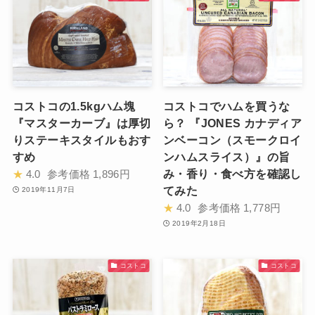
コストコの1.5kgハム塊
コストコでハムを買うな
『マスターカーブ』は厚切
ら？ 『JONES カナディア
りステーキスタイルもおす
ンベーコン（スモークロイ
すめ
ンハムスライス）』の旨
み・香り・食べ方を確認し
★
4.0
参考価格
1,896円
てみた
2019年11月7日
★
4.0
参考価格
1,778円
2019年2月18日
コストコ
コストコ