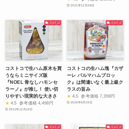
2021年12月28日
コストコ
コストコ
コストコで生ハム原木を買
コストコの生ハム塊『カザ
うならミニサイズ版
ーレ パルマハムブロッ
『NOEL 骨なしハモンセ
ク』は間違いなく最上級ク
ラーノ』が推し！ 使い切
ラスの旨み
りやすい現実的な大きさ
★
4.5
参考価格
7,398円
★
4.5
参考価格
4,498円
2020年9月25日
2021年12月19日
コストコ
コストコ