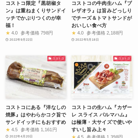
コストコ限定『黒胡椒タ
コストコの牛肉生ハム『ブ
ン』は重ねまくりサンドイ
レザオラ』は旨みどっしり
ッチでかぶりつくのが幸
でチーズ＆トマトサンドが
福！
おいしい食べ方
★
4.0
参考価格
798円
★
4.0
参考価格
2,188円
2022年9月22日
2022年5月18日
コストコ
コストコ
コストコにある『洋なしの
コストコの生ハム『カザー
焼豚』はやわらかコク旨で
レ スライス パルマハム』
サンドイッチにもおすすめ
は極薄・大サイズで使いや
すいし旨み上々
★
4.5
参考価格
1,161円
★
4.5
参考価格
1,398円
2022年4月20日