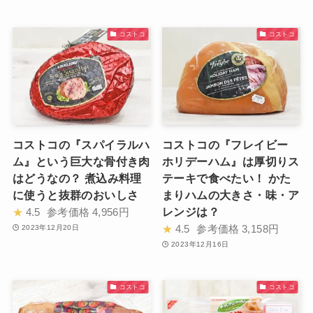
コストコ
コストコ
コストコの『スパイラルハ
コストコの『フレイビー
ム』という巨大な骨付き肉
ホリデーハム』は厚切りス
はどうなの？ 煮込み料理
テーキで食べたい！ かた
に使うと抜群のおいしさ
まりハムの大きさ・味・ア
レンジは？
★
4.5
参考価格
4,956円
★
4.5
参考価格
3,158円
2023年12月20日
2023年12月16日
コストコ
コストコ