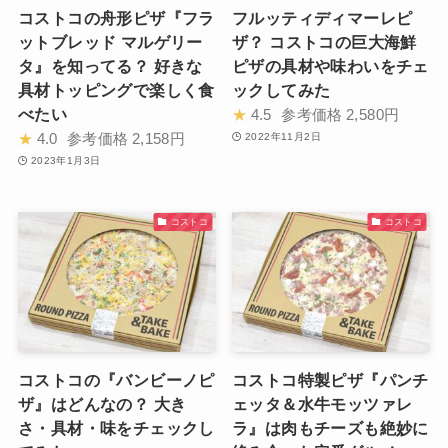
コストコの舟形ピザ『フラ
フルッティディマーレピ
ットブレッド マルゲリー
ザ？ コストコの巨大海鮮
タ』を知ってる？ 好きな
ピザの具材や味わいをチェ
具材トッピングで楽しく食
ックしてみた
べたい
★
4.5
参考価格
2,580円
★
4.0
参考価格
2,158円
2022年11月2日
2023年1月3日
コストコ
コストコ
コストコの『バンビーノピ
コストコ特製ピザ『パンチ
ザ』はどんなの？ 大き
ェッタ＆水牛モッツァレ
さ・具材・味をチェックし
ラ』は肉もチーズも絶妙に