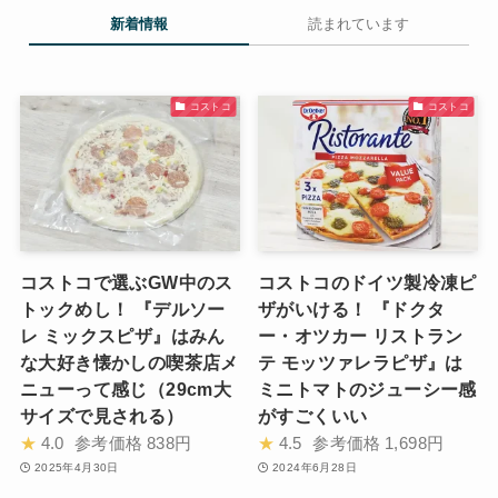
新着情報
読まれています
コストコ
コストコ
コストコで選ぶGW中のス
コストコのドイツ製冷凍ピ
トックめし！ 『デルソー
ザがいける！ 『ドクタ
レ ミックスピザ』はみん
ー・オツカー リストラン
な大好き懐かしの喫茶店メ
テ モッツァレラピザ』は
ニューって感じ（29cm大
ミニトマトのジューシー感
サイズで見される）
がすごくいい
★
4.0
参考価格
838円
★
4.5
参考価格
1,698円
2025年4月30日
2024年6月28日