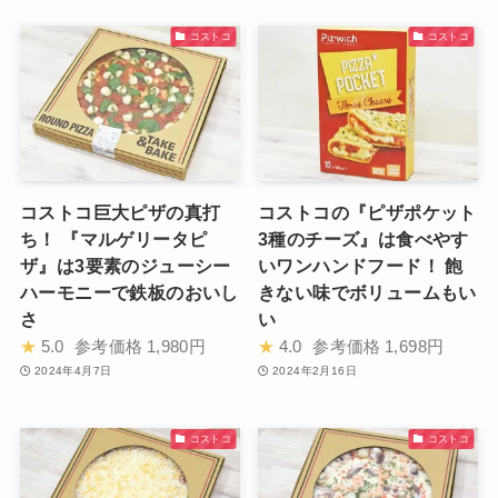
コストコ
コストコ
コストコ巨大ピザの真打
コストコの『ピザポケット
ち！ 『マルゲリータピ
3種のチーズ』は食べやす
ザ』は3要素のジューシー
いワンハンドフード！ 飽
ハーモニーで鉄板のおいし
きない味でボリュームもい
さ
い
★
5.0
参考価格
1,980円
★
4.0
参考価格
1,698円
2024年4月7日
2024年2月16日
コストコ
コストコ