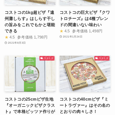
コストコの1kg超ピザ『遠
コストコの巨大ピザ『クワ
州灘しらす』はしらす干し
トロチーズ』は4種ブレン
の旨みをこれでもかと堪能
ドの間違いない味わい
できる
★
4.5
参考価格
1,498円
★
4.5
参考価格
1,798円
2021年1月24日
2021年8月3日
コストコ
コストコ
コストコの25cmピザ生地
コストコの40cmピザ『ミ
『オーガニックピザクラス
ートラヴァー』はその名の
ト』で本格ピッツァ作りが
とおりの肉々しさ！