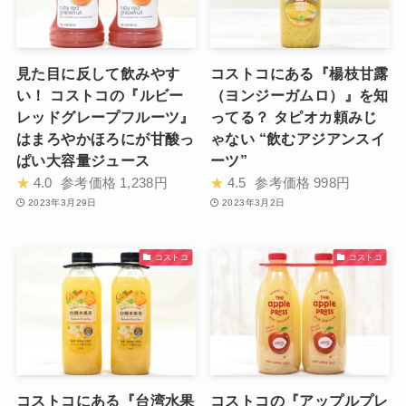
見た目に反して飲みやす
コストコにある『楊枝甘露
い！ コストコの『ルビー
（ヨンジーガムロ）』を知
レッドグレープフルーツ』
ってる？ タピオカ頼みじ
はまろやかほろにが甘酸っ
ゃない “飲むアジアンスイ
ぱい大容量ジュース
ーツ”
★
4.0
参考価格
1,238円
★
4.5
参考価格
998円
2023年3月29日
2023年3月2日
コストコ
コストコ
コストコにある『台湾水果
コストコの『アップルプレ