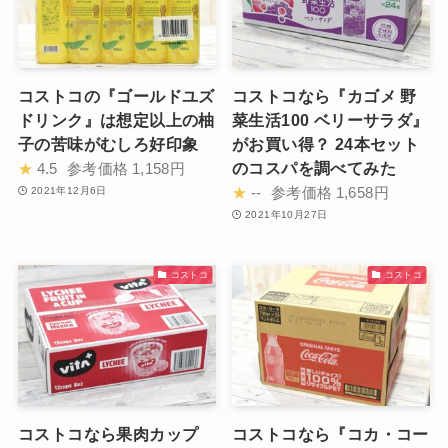
コストコの『ゴールドユズ
コストコなら『カゴメ 野
ドリンク』は想定以上の柚
菜生活100 ベリーサラダ』
子の苦味がむしろ好印象
がお買い得？ 24本セット
のコスパを調べてみた
★
4.5
参考価格
1,158円
★
--
参考価格
1,658円
2021年12月6日
2021年10月27日
コストコ
コストコ
コストコなら果肉カップ
コストコなら『コカ・コー