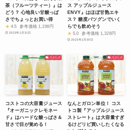
茶（フルーツティー）』は
ス アップルジュース
どう？ 心地良い甘酸っぱ
ENVY』はほぼ甘熟エキ
さでちょっとお買い得
ス？ 糖度バツグンでいく
らでも飲めそう
★
4.5
参考価格
1,198円
★
5.0
参考価格
1,328円
2023年1月31日
2023年1月30日
コストコ
コストコ
コストコの大容量ジュース
なんとガロン単位！ コス
『オーガニックレモネー
トコ製『アップルジュース
ド』はハードな酸っぱさ＆
ストレート』は大容量すぎ
甘さで目が覚める！
るけどリピ買いしたくなる