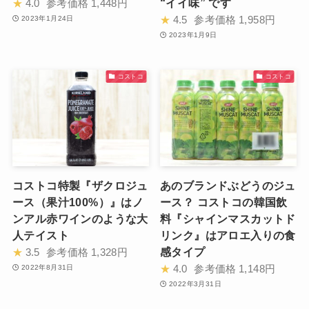
“イイ味” です
★
4.0
参考価格
1,448円
★
4.5
参考価格
1,958円
2023年1月24日
2023年1月9日
コストコ
コストコ
コストコ特製『ザクロジュ
あのブランドぶどうのジュ
ース（果汁100%）』はノ
ース？ コストコの韓国飲
ンアル赤ワインのような大
料『シャインマスカットド
人テイスト
リンク』はアロエ入りの食
感タイプ
★
3.5
参考価格
1,328円
★
4.0
参考価格
1,148円
2022年8月31日
2022年3月31日