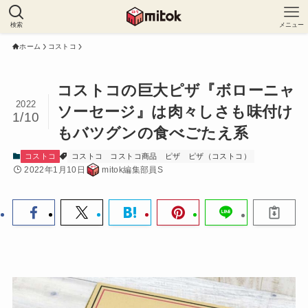
検索
メニュー
ホーム
コストコ
コストコの巨大ピザ『ボローニャ
2022
ソーセージ』は肉々しさも味付け
1/10
もバツグンの食べごたえ系
コストコ
コストコ
コストコ商品
ピザ
ピザ（コストコ）
2022年1月10日
mitok編集部員S