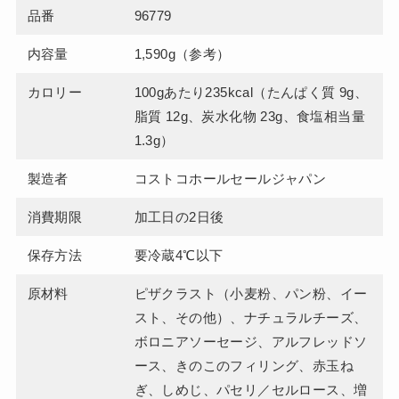
品番
96779
内容量
1,590g（参考）
カロリー
100gあたり235kcal（たんぱく質 9g、
脂質 12g、炭水化物 23g、食塩相当量
1.3g）
製造者
コストコホールセールジャパン
消費期限
加工日の2日後
保存方法
要冷蔵4℃以下
原材料
ピザクラスト（小麦粉、パン粉、イー
スト、その他）、ナチュラルチーズ、
ボロニアソーセージ、アルフレッドソ
ース、きのこのフィリング、赤玉ね
ぎ、しめじ、パセリ／セルロース、増