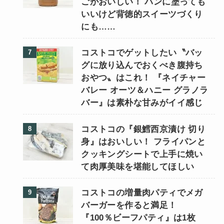
ごがおいしい！ パンに塗っても
いいけど背徳的スイーツづくり
にも……
コストコでゲットしたい〝バッ
グに放り込んでおくべき腹持ち
おやつ〟はこれ！ 『ネイチャー
バレー オーツ＆ハニー グラノラ
バー』は素朴な甘みがイイ感じ
コストコの『銀鱈西京漬け 切り
身』はおいしい！ フライパンと
クッキングシートで上手に焼い
て肉厚美味を堪能してほしい
コストコの増量肉パティでメガ
バーガーを作ると満足！
『100％ビーフパティ』は1枚