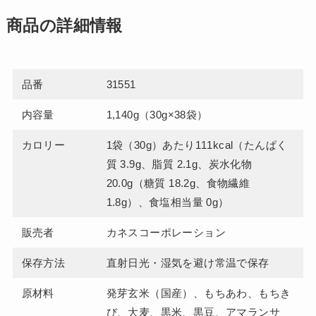
商品の詳細情報
品番
31551
内容量
1,140g（30g×38袋）
カロリー
1袋（30g）あたり111kcal（たんぱく
質 3.9g、脂質 2.1g、炭水化物
20.0g（糖質 18.2g、食物繊維
1.8g）、食塩相当量 0g）
販売者
カネスコーポレーション
保存方法
直射日光・湿気を避け常温で保存
原材料
発芽玄米（国産）、もちあわ、もちき
び、大麦、黒米、黒豆、アマランサ