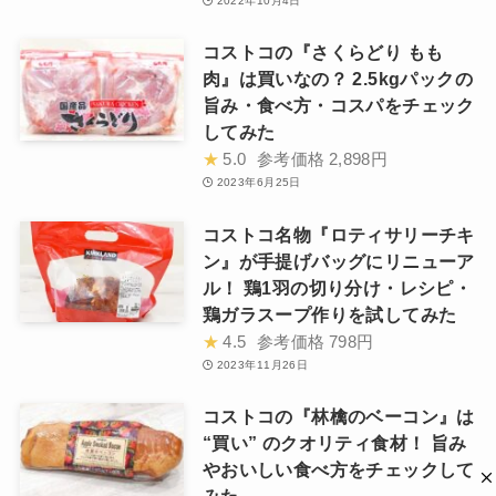
2022年10月4日
コストコの『さくらどり もも
肉』は買いなの？ 2.5kgパックの
旨み・食べ方・コスパをチェック
してみた
★
5.0
参考価格
2,898円
2023年6月25日
コストコ名物『ロティサリーチキ
ン』が手提げバッグにリニューア
ル！ 鶏1羽の切り分け・レシピ・
鶏ガラスープ作りを試してみた
★
4.5
参考価格
798円
2023年11月26日
コストコの『林檎のベーコン』は
“買い” のクオリティ食材！ 旨み
やおいしい食べ方をチェックして
みた