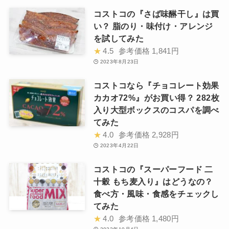
コストコの『さば味醂干し』は買
い？ 脂のり・味付け・アレンジ
を試してみた
★
4.5
参考価格
1,841円
2023年8月23日
コストコなら『チョコレート効果
カカオ72%』がお買い得？ 282枚
入り大型ボックスのコスパを調べ
てみた
★
4.0
参考価格
2,928円
2023年4月22日
コストコの『スーパーフード 二
十穀 もち麦入り』はどうなの？
食べ方・風味・食感をチェックし
てみた
★
4.0
参考価格
1,480円