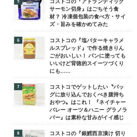
コストコの『アトランティック
サーモン切身』はごちそう食
材？ 冷凍個包装の食べ方・サイ
ズ・旨みを確かめてみた
コストコの『塩バターキャラメ
ルスプレッド』で作る焼きりん
ごがおいしい！ パンに塗っても
いいけど背徳的スイーツづくり
にも……
コストコでゲットしたい〝バッ
グに放り込んでおくべき腹持ち
おやつ〟はこれ！ 『ネイチャー
バレー オーツ＆ハニー グラノラ
バー』は素朴な甘みがイイ感じ
コストコの『銀鱈西京漬け 切り