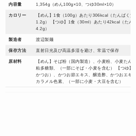
内容量
1,354g（めん100g×10、つゆ30ml×10）
カロリー
【めん】1食（100g）あたり306kcal（たんぱく質 1
1.2g） 【つゆ】1食（30ml）あたり42kcal（たん
4.2g）
製造者
渡辺製麺
保存方法
直射日光及び高温多湿を避け、常温で保存
原材料
【めん】そば粉（国内製造）、小麦粉、小麦たん白
粘多糖類、（一部にそば・小麦を含む） 【つゆ】
かつお）、かつお節エキス、醸造酢、かつおエキ
カラメル色素、（一部に小麦・大豆を含む）