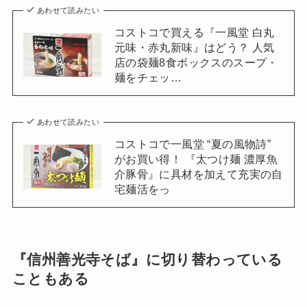
あわせて読みたい
コストコで買える『一風堂 白丸
元味・赤丸新味』はどう？ 人気
店の袋麺8食ボックスのスープ・
麺をチェッ…
あわせて読みたい
コストコで一風堂 “夏の風物詩”
がお買い得！ 『太つけ麺 濃厚魚
介豚骨』に具材を加えて充実の自
宅麺活をっ
『信州善光寺そば』に切り替わっている
こともある