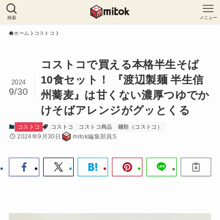
検索
メニュー
ホーム
コストコ
コストコで買える本格半生そば
10食セット！ 『渡辺製麺 半生信
2024
9/30
州蕎麦』は甘くない濃厚つゆでか
けそばアレンジがグッとくる
コストコ
コストコ
コストコ商品
麺類（コストコ）
2024年9月30日
mitok編集部員S