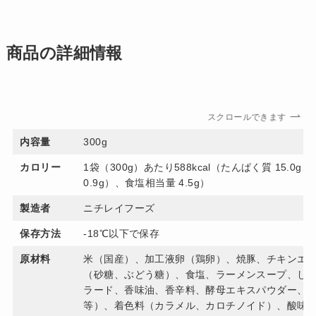
商品の詳細情報
スクロールできます
内容量
300g
カロリー
1袋（300g）あたり588kcal（たんぱく質 15.0g、
0.9g）、食塩相当量 4.5g）
製造者
ニチレイフーズ
保存方法
-18℃以下で保存
原材料
米（国産）、加工液卵（鶏卵）、焼豚、チキンエ
（砂糖、ぶどう糖）、食塩、ラーメンスープ、し
ラード、香味油、香辛料、酵母エキスパウダー、
等）、着色料（カラメル、カロチノイド）、酸味