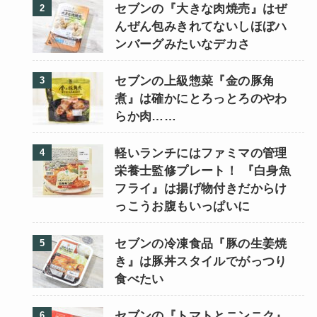
セブンの『大きな肉焼売』はぜ
んぜん包みきれてないしほぼハ
ンバーグみたいなデカさ
セブンの上級惣菜『金の豚角
煮』は確かにとろっとろのやわ
らか肉……
軽いランチにはファミマの管理
栄養士監修プレート！ 『白身魚
フライ』は揚げ物付きだからけ
っこうお腹もいっぱいに
セブンの冷凍食品『豚の生姜焼
き』は豚丼スタイルでがっつり
食べたい
セブンの『トマトとニンニク』