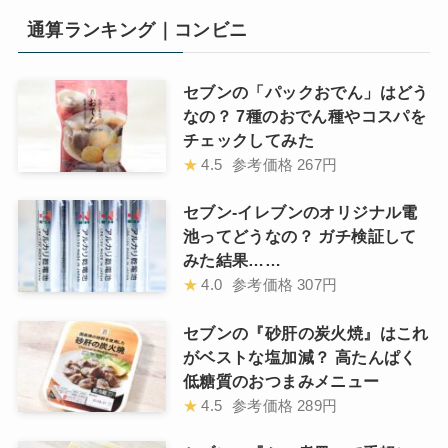
通算ランキング｜コンビニ
セブンの「パックおでん」はどう
なの？ 7種のおでん種やコスパを
チェックしてみた
★
4.5
参考価格
267円
セブン-イレブンのオリジナル電
池ってどうなの？ ガチ検証して
みた結果……
★
4.0
参考価格
307円
セブンの『砂肝の炭火焼』はこれ
がベストな塩加減？ 高たんぱく
低糖質のおつまみメニュー
★
4.5
参考価格
289円