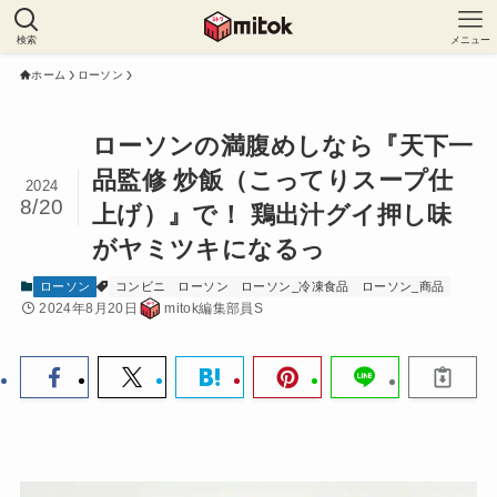
検索
メニュー
ホーム
ローソン
ローソンの満腹めしなら『天下一
品監修 炒飯（こってりスープ仕
2024
8/20
上げ）』で！ 鶏出汁グイ押し味
がヤミツキになるっ
ローソン
コンビニ
ローソン
ローソン_冷凍食品
ローソン_商品
2024年8月20日
mitok編集部員S