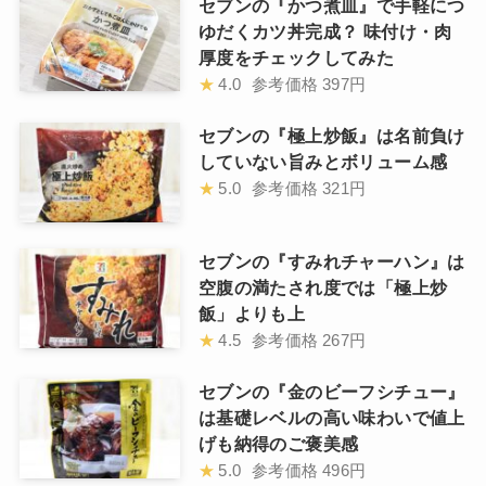
セブンの『かつ煮皿』で手軽につ
ゆだくカツ丼完成？ 味付け・肉
厚度をチェックしてみた
★
4.0
参考価格
397円
セブンの『極上炒飯』は名前負け
していない旨みとボリューム感
★
5.0
参考価格
321円
セブンの『すみれチャーハン』は
空腹の満たされ度では「極上炒
飯」よりも上
★
4.5
参考価格
267円
セブンの『金のビーフシチュー』
は基礎レベルの高い味わいで値上
げも納得のご褒美感
★
5.0
参考価格
496円