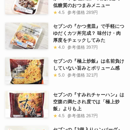
低糖質のおつまみメニュー
★
4.5
参考価格
289円
セブンの『かつ煮皿』で手軽につ
ゆだくカツ丼完成？ 味付け・肉
厚度をチェックしてみた
★
4.0
参考価格
397円
セブンの『極上炒飯』は名前負け
していない旨みとボリューム感
★
5.0
参考価格
321円
セブンの『すみれチャーハン』は
空腹の満たされ度では「極上炒
飯」よりも上
★
4.5
参考価格
267円
セブンの『2個入りハンバーグ』