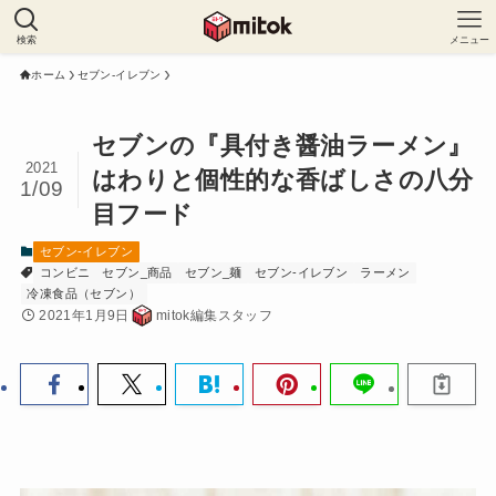
検索
メニュー
ホーム
セブン-イレブン
セブンの『具付き醤油ラーメン』
2021
はわりと個性的な香ばしさの八分
1/09
目フード
セブン-イレブン
コンビニ
セブン_商品
セブン_麺
セブン-イレブン
ラーメン
冷凍食品（セブン）
2021年1月9日
mitok編集スタッフ