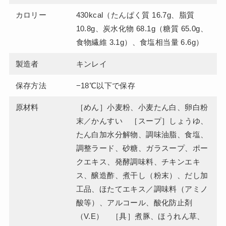
カロリー
430kcal（たんぱく質 16.7g、脂質
10.8g、炭水化物 68.1g（糖質 65.0g、
食物繊維 3.1g）、食塩相当量 6.6g）
製造者
キンレイ
保存方法
−18℃以下で保存
原材料
［めん］小麦粉、小麦たん白、卵白粉
末／かんすい ［スープ］しょうゆ、
たん白加水分解物、調味油脂、食塩、
調整ラード、砂糖、ガラスープ、ポー
クエキス、発酵調味料、チキンエキ
ス、醸造酢、煮干し（粉末）、だし加
工品、ほたてエキス／調味料（アミノ
酸等）、アルコール、酸化防止剤
（V.E） ［具］煮豚、ほうれん草、