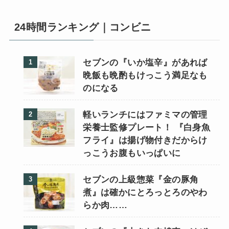
24時間ランキング｜コンビニ
セブンの『いか塩辛』があれば
晩飯も晩酌もけっこう満足なも
のになる
軽いランチにはファミマの管理
栄養士監修プレート！ 『白身魚
フライ』は揚げ物付きだからけ
っこうお腹もいっぱいに
セブンの上級惣菜『金の豚角
煮』は確かにとろっとろのやわ
らか肉……