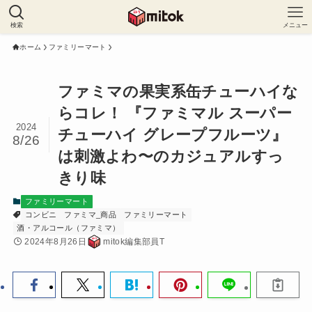
検索
メニュー
ホーム
ファミリーマート
ファミマの果実系缶チューハイな
らコレ！ 『ファミマル スーパー
2024
チューハイ グレープフルーツ』
8/26
は刺激よわ〜のカジュアルすっ
きり味
ファミリーマート
コンビニ
ファミマ_商品
ファミリーマート
酒・アルコール（ファミマ）
2024年8月26日
mitok編集部員T