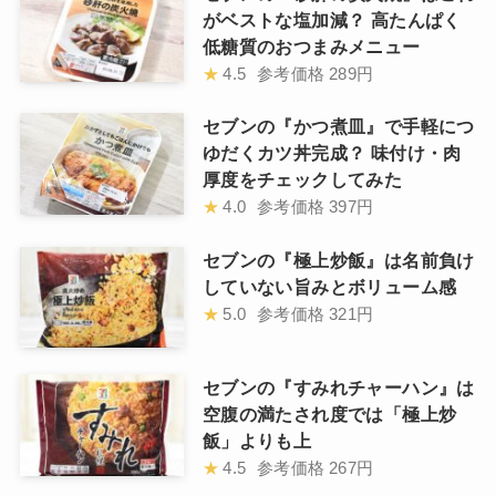
がベストな塩加減？ 高たんぱく
低糖質のおつまみメニュー
★
4.5
参考価格
289円
セブンの『かつ煮皿』で手軽につ
ゆだくカツ丼完成？ 味付け・肉
厚度をチェックしてみた
★
4.0
参考価格
397円
セブンの『極上炒飯』は名前負け
していない旨みとボリューム感
★
5.0
参考価格
321円
セブンの『すみれチャーハン』は
空腹の満たされ度では「極上炒
飯」よりも上
★
4.5
参考価格
267円