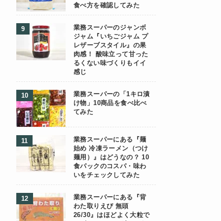
食べ方を確認してみた
業務スーパーのジャンボ
ジャム『いちごジャム プ
レザーブスタイル』の果
肉感！ 酸味立って甘った
るくない味づくりもイイ
感じ
業務スーパーの「1キロ漬
け物」10商品を食べ比べ
てみた
業務スーパーにある『麺
始め 冷凍ラーメン（つけ
麺用）』はどうなの？ 10
食パックのコスパ・味わ
いをチェックしてみた
業務スーパーにある『背
わた取りえび 無頭
26/30』はほどよく大粒で