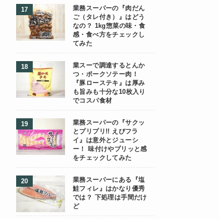
業務スーパーの『肉だん
ご（タレ付き）』はどう
なの？ 1kg惣菜の味・食
感・食べ方をチェックし
てみた
業スーで調達するとんか
つ・ポークソテー肉！
『豚ローステキ』は厚み
も旨みも十分な10枚入り
でコスパ食材
業務スーパーの『サクッ
とプリプリ!! えびフラ
イ』は意外とジューシ
ー！ 味付けやプリッと感
をチェックしてみた
業務スーパーにある『塩
鮭フィレ』はかなり優秀
では？ 下処理は手間だけ
ど