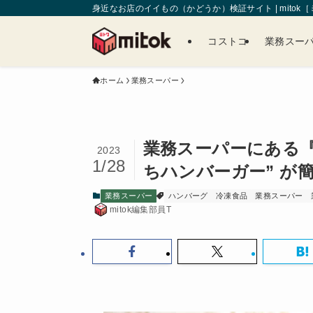
身近なお店のイイもの（かどうか）検証サイト | mitok
コストコ
業務スー
ホーム
業務スーパー
業務スーパーにある『
2023
1/28
ちハンバーガー” が
業務スーパー
ハンバーグ
冷凍食品
業務スーパー
mitok編集部員T