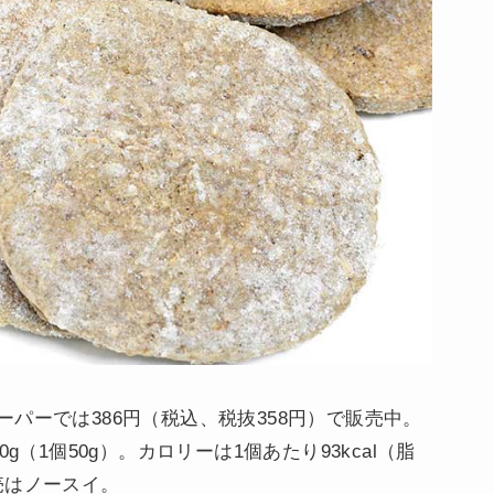
パーでは386円（税込、税抜358円）で販売中。
g（1個50g）。カロリーは1個あたり93kcal（脂
販売はノースイ。