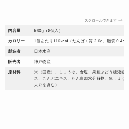
スクロールできます
内容量
560g（8個入）
カロリー
1個あたり116kcal（たんぱく質 2.6g、脂質 0.4g
製造者
日本水産
販売者
神戸物産
原材料
米（国産）、しょうゆ、食塩、果糖ぶどう糖液糖
ス、こんぶエキス、たん白加水分解物、魚しょう
大豆を含む）