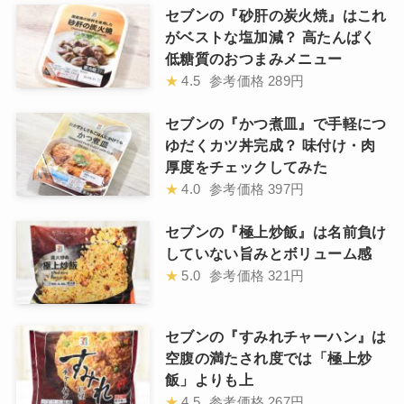
セブンの『砂肝の炭火焼』はこれ
がベストな塩加減？ 高たんぱく
低糖質のおつまみメニュー
★
4.5
参考価格
289円
セブンの『かつ煮皿』で手軽につ
ゆだくカツ丼完成？ 味付け・肉
厚度をチェックしてみた
★
4.0
参考価格
397円
セブンの『極上炒飯』は名前負け
していない旨みとボリューム感
★
5.0
参考価格
321円
セブンの『すみれチャーハン』は
空腹の満たされ度では「極上炒
飯」よりも上
★
4.5
参考価格
267円