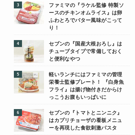
ファミマの『ラケル監修 特製ソ
ースのチキンオムライス』は卵
ふわとろでバター風味がこって
り！
セブンの『国産大根おろし』は
チューブタイプで常備しておく
と便利なやつ
軽いランチにはファミマの管理
栄養士監修プレート！ 『白身魚
フライ』は揚げ物付きだからけ
っこうお腹もいっぱいに
セブンの『トマトとニンニク』
はカプリチョーザの看板メニュ
ーを再現した食欲刺激パスタ