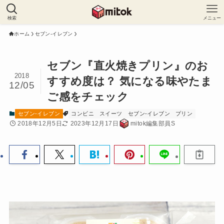
検索
メニュー
ホーム
セブン-イレブン
セブン『直火焼きプリン』のお
2018
すすめ度は？ 気になる味やたま
12/05
ご感をチェック
セブン-イレブン
コンビニ
スイーツ
セブン-イレブン
プリン
2018年12月5日
2023年12月17日
mitok編集部員S