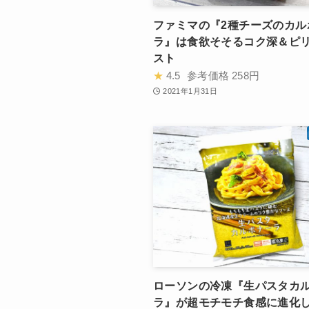
ファミマの『2種チーズのカル
ラ』は食欲そそるコク深＆ピ
スト
★
4.5
参考価格
258円
2021年1月31日
ローソンの冷凍『生パスタカ
ラ』が超モチモチ食感に進化