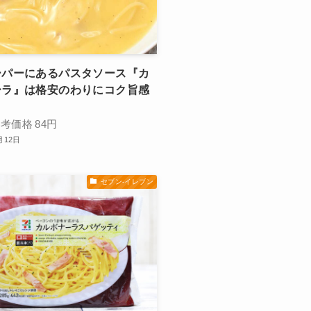
ーパーにあるパスタソース『カ
ーラ』は格安のわりにコク旨感
参考価格
84円
月12日
セブン-イレブン