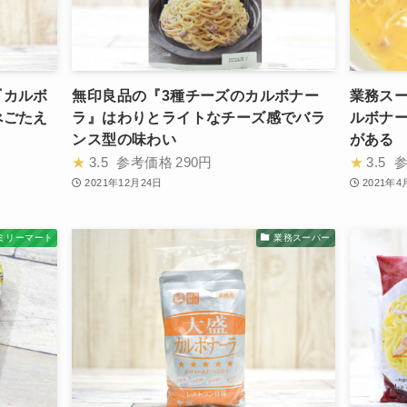
『カルボ
無印良品の『3種チーズのカルボナー
業務ス
べごたえ
ラ』はわりとライトなチーズ感でバラ
ルボナ
ンス型の味わい
がある
★
3.5
参考価格
290円
★
3.5
2021年12月24日
2021年4
ミリーマート
業務スーパー