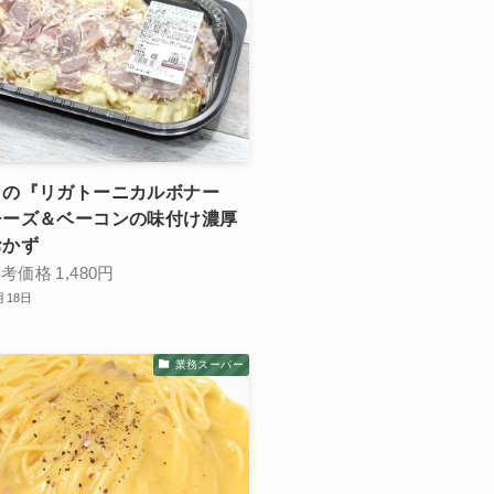
コの『リガトーニカルボナー
チーズ＆ベーコンの味付け濃厚
おかず
参考価格
1,480円
月18日
業務スーパー