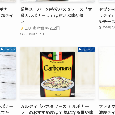
ボナー
業務スーパーの格安パスタソース『大
セブン-
リ塩テイ
盛カルボナーラ』はだいぶ味が薄
ッティ』
い……
やチー
★
2.0
参考価格
212円
2018年8
2019年8月14日
ローソン
カルディ
ルボナー
カルディ『パスタソース カルボナー
ファミ
してた
ラ』のおすすめ度は？ 気になる量や味
濃厚テ