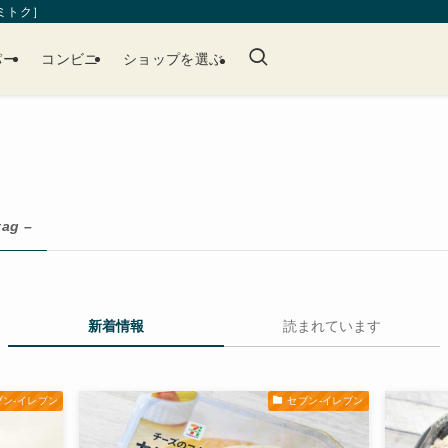
［ミトク］
パー
コンビニ
ショップを選ぶ
tag –
新着情報
読まれています
ブン-イレブン
セブン-イレブン