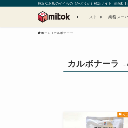
身近なお店のイイもの（かどうか）検証サイト | mitok
コストコ
業務スー
ホーム
カルボナーラ
カルボナーラ
– 
セ