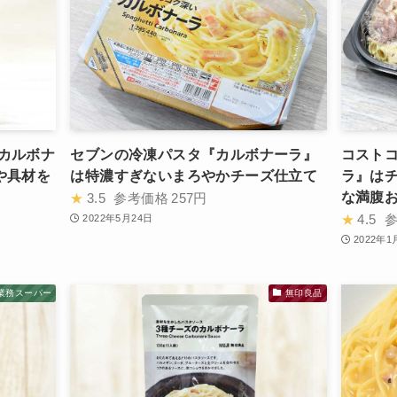
カルボナ
セブンの冷凍パスタ『カルボナーラ』
コスト
や具材を
は特濃すぎないまろやかチーズ仕立て
ラ』は
な満腹
★
3.5
参考価格
257円
★
4.5
2022年5月24日
2022年1
業務スーパー
無印良品