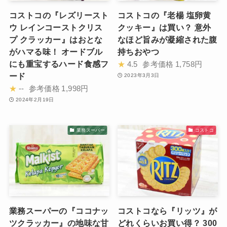
コストコの『レズリースト
コストコの『老楊 塩卵黄
ウ レインコーストクリス
クッキー』は買い？ 意外
プ クラッカー』はおとな
なほど旨みが凝縮された腹
がハマる味！ オードブル
持ちおやつ
にも重宝するハード食感フ
★
4.5
参考価格
1,758円
ード
2023年3月3日
★
--
参考価格
1,998円
2024年2月19日
業務スーパー
コストコ
業務スーパーの『ココナッ
コストコなら『リッツ』が
ツクラッカー』の地味な甘
どれくらいお買い得？ 300