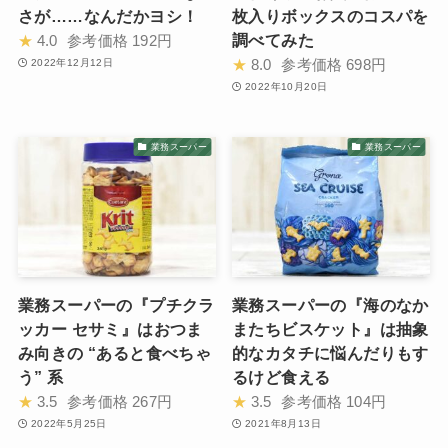
さが……なんだかヨシ！
枚入りボックスのコスパを
調べてみた
★
4.0
参考価格
192円
★
8.0
参考価格
698円
2022年12月12日
2022年10月20日
業務スーパー
業務スーパー
業務スーパーの『プチクラ
業務スーパーの『海のなか
ッカー セサミ』はおつま
またちビスケット』は抽象
み向きの “あると食べちゃ
的なカタチに悩んだりもす
う” 系
るけど食える
★
3.5
参考価格
267円
★
3.5
参考価格
104円
2022年5月25日
2021年8月13日