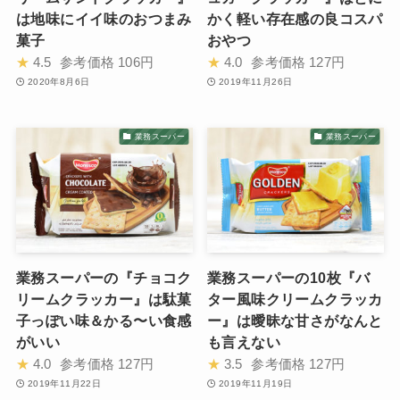
は地味にイイ味のおつまみ
かく軽い存在感の良コスパ
菓子
おやつ
★
4.5
参考価格
106円
★
4.0
参考価格
127円
2020年8月6日
2019年11月26日
業務スーパー
業務スーパー
業務スーパーの『チョコク
業務スーパーの10枚『バ
リームクラッカー』は駄菓
ター風味クリームクラッカ
子っぽい味＆かる〜い食感
ー』は曖昧な甘さがなんと
がいい
も言えない
★
4.0
参考価格
127円
★
3.5
参考価格
127円
2019年11月22日
2019年11月19日