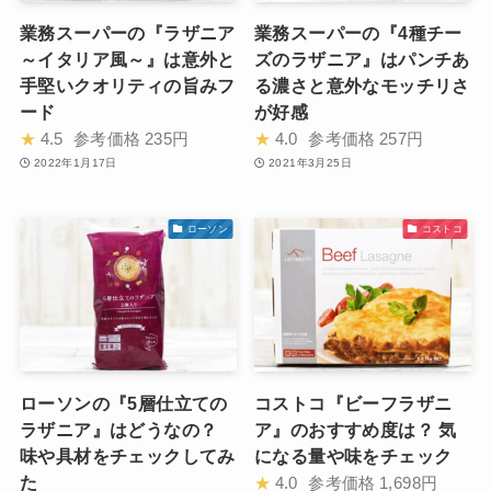
業務スーパーの『ラザニア
業務スーパーの『4種チー
～イタリア風～』は意外と
ズのラザニア』はパンチあ
手堅いクオリティの旨みフ
る濃さと意外なモッチリさ
ード
が好感
★
4.5
参考価格
235円
★
4.0
参考価格
257円
2022年1月17日
2021年3月25日
ローソン
コストコ
ローソンの『5層仕立ての
コストコ『ビーフラザニ
ラザニア』はどうなの？
ア』のおすすめ度は？ 気
味や具材をチェックしてみ
になる量や味をチェック
た
★
4.0
参考価格
1,698円