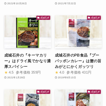
2021年10月26日
2021年7月22日
成城石井
成城石井
成城石井の『キーマカリ
成城石井のPB食品『プー
ー』はドライ風でかなり濃
パッポンカレー』は蟹の旨
厚スパイシー
みがとにかくガッツリ
★
4.5
参考価格
359円
★
4.0
参考価格
431円
2021年1月29日
2019年9月13日
成城石井
成城石井