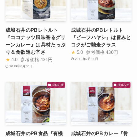
成城石井のPBレトルト
成城石井のPBレトルト
『ココナッツ風味香るグリ
『ビーフハヤシ』は旨みと
ーンカレー』は具材たっぷ
コクがご馳走クラス
り＆食欲進む辛さ
★
5.0
参考価格
430円
★
4.0
参考価格
431円
2019年7月11日
2019年8月30日
成城石井
成城石井
成城石井のPB食品『有機
成城石井のPBカレー『骨