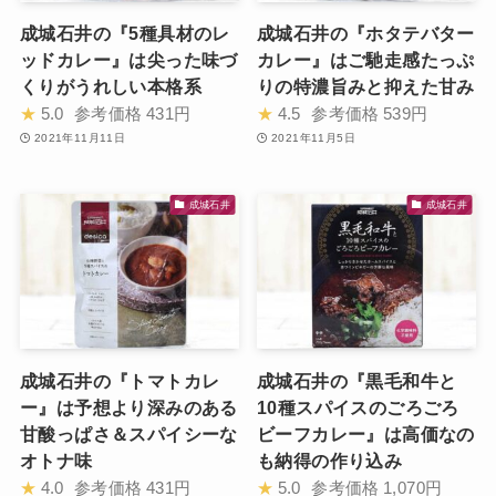
成城石井の『5種具材のレ
成城石井の『ホタテバター
ッドカレー』は尖った味づ
カレー』はご馳走感たっぷ
くりがうれしい本格系
りの特濃旨みと抑えた甘み
★
5.0
参考価格
431円
★
4.5
参考価格
539円
2021年11月11日
2021年11月5日
成城石井
成城石井
成城石井の『トマトカレ
成城石井の『黒毛和牛と
ー』は予想より深みのある
10種スパイスのごろごろ
甘酸っぱさ＆スパイシーな
ビーフカレー』は高価なの
オトナ味
も納得の作り込み
★
4.0
参考価格
431円
★
5.0
参考価格
1,070円