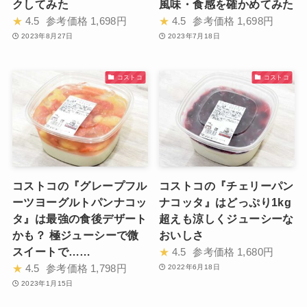
クしてみた
風味・食感を確かめてみた
★
4.5
参考価格
1,698円
★
4.5
参考価格
1,698円
2023年8月27日
2023年7月18日
コストコ
コストコ
コストコの『グレープフル
コストコの『チェリーパン
ーツヨーグルトパンナコッ
ナコッタ』はどっぷり1kg
タ』は最強の食後デザート
超えも涼しくジューシーな
かも？ 極ジューシーで微
おいしさ
スイートで……
★
4.5
参考価格
1,680円
★
4.5
参考価格
1,798円
2022年6月18日
2023年1月15日