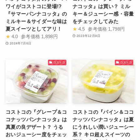
ワイがコストコに登場!?
ナコッタ』は買い？ ミル
『サマーパンナコッタ』の
キー＆ジューシー感・容量
ミルキー＆サイダーな味は
をチェックしてみた
夏スイーツとしてアリ！
★
4.5
参考価格
1,798円
★
4.0
参考価格
1,898円
2023年12月9日
2024年7月6日
コストコ
コストコ
コストコの『グレープ＆コ
コストコの『パイン＆ココ
コナッツパンナコッタ』は
ナッツパンナコッタ』は夏
真夏の良デザート？ うる
にうれしい潤いジューシー
おいジューシー度をチェッ
系？ キロ超えスイーツの