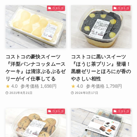
コストコ
コストコ
コストコの豪快スイーツ
コストコに黒いスイーツ
『洋梨パンナコッタムース
『ほうじ茶プリン』登場！
ケーキ』は清涼ぷるぷるゼ
黒糖ゼリーとほろにが香の
リーがイイ仕事してる
やさしい相性
★
4.0
参考価格
1,698円
★
4.0
参考価格
1,798円
2021年8月21日
2024年3月17日
コストコ
コストコ