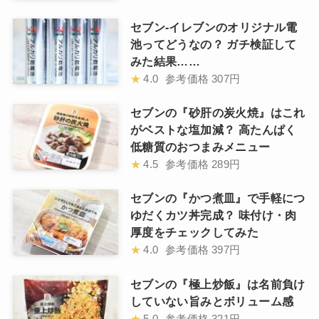
セブン-イレブンのオリジナル電
池ってどうなの？ ガチ検証して
みた結果……
★
4.0
参考価格
307円
セブンの『砂肝の炭火焼』はこれ
がベストな塩加減？ 高たんぱく
低糖質のおつまみメニュー
★
4.5
参考価格
289円
セブンの『かつ煮皿』で手軽につ
ゆだくカツ丼完成？ 味付け・肉
厚度をチェックしてみた
★
4.0
参考価格
397円
セブンの『極上炒飯』は名前負け
していない旨みとボリューム感
★
5.0
参考価格
321円