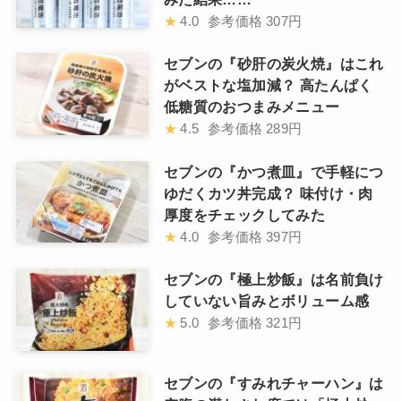
★
4.0
参考価格
307円
セブンの『砂肝の炭火焼』はこれ
がベストな塩加減？ 高たんぱく
低糖質のおつまみメニュー
★
4.5
参考価格
289円
セブンの『かつ煮皿』で手軽につ
ゆだくカツ丼完成？ 味付け・肉
厚度をチェックしてみた
★
4.0
参考価格
397円
セブンの『極上炒飯』は名前負け
していない旨みとボリューム感
★
5.0
参考価格
321円
セブンの『すみれチャーハン』は