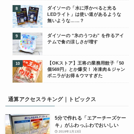
ダイソーの「水に浮かべると光る
LEDライト」は使い道があるような
無いような……？
ダイソーの “氷のうつわ” を作るアイ
テムで食の涼しさが増す
【OKストア】王将の業務用餃子「50
個569円」とか爆安！ 冷凍肉＆ジャン
ボニラがお得＆ウマすぎた
通算アクセスラキング｜トピックス
5分で作れる「エアーチーズケー
キ」がふわっふわでおいしい
2018年1月13日