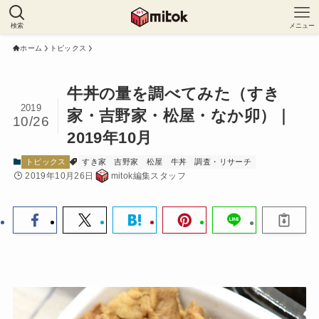
検索
メニュー
ホーム
トピックス
牛丼の量を調べてみた（すき
2019
家・吉野家・松屋・なか卯）｜
10/26
2019年10月
トピックス
すき家
吉野家
松屋
牛丼
調査・リサーチ
2019年10月26日
mitok編集スタッフ