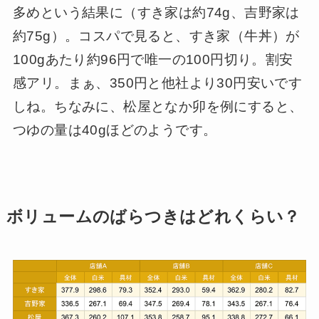
多めという結果に（すき家は約74g、吉野家は
約75g）。コスパで見ると、すき家（牛丼）が
100gあたり約96円で唯一の100円切り。割安
感アリ。まぁ、350円と他社より30円安いです
しね。ちなみに、松屋となか卯を例にすると、
つゆの量は40gほどのようです。
ボリュームのばらつきはどれくらい？