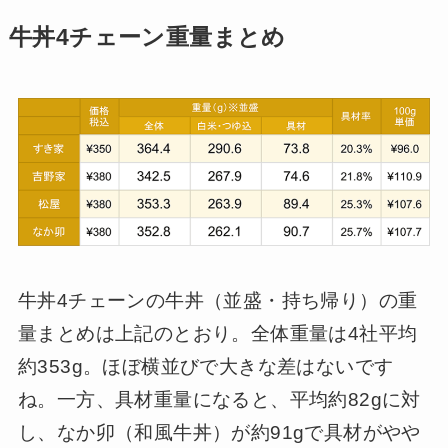
牛丼4チェーン重量まとめ
牛丼4チェーンの牛丼（並盛・持ち帰り）の重
量まとめは上記のとおり。全体重量は4社平均
約353g。ほぼ横並びで大きな差はないです
ね。一方、具材重量になると、平均約82gに対
し、なか卯（和風牛丼）が約91gで具材がやや