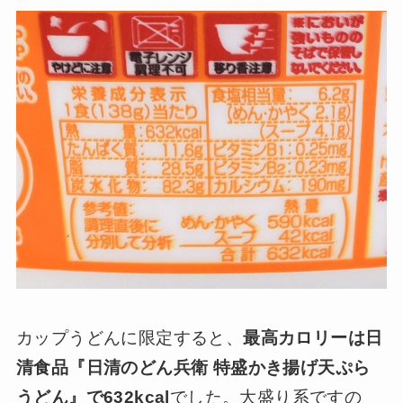
カップうどんに限定すると、
最高カロリーは日
清食品『日清のどん兵衛 特盛かき揚げ天ぷら
うどん』で632kcal
でした。大盛り系ですの