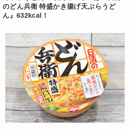
のどん兵衛 特盛かき揚げ天ぷらうど
ん』632kcal！