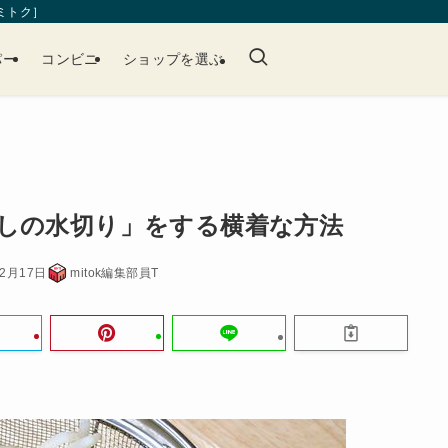
［ミトク］
パー
コンビニ
ショップを選ぶ
しの水切り」をする横着な方法
12月17日
mitok編集部員T