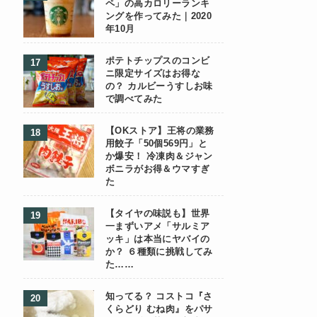
ペ」の高カロリーランキ
ングを作ってみた｜2020
年10月
ポテトチップスのコンビ
ニ限定サイズはお得な
の？ カルビーうすしお味
で調べてみた
【OKストア】王将の業務
用餃子「50個569円」と
か爆安！ 冷凍肉＆ジャン
ボニラがお得＆ウマすぎ
た
【タイヤの味説も】世界
一まずいアメ「サルミア
ッキ」は本当にヤバイの
か？ ６種類に挑戦してみ
た……
知ってる？ コストコ『さ
くらどり むね肉』をパサ