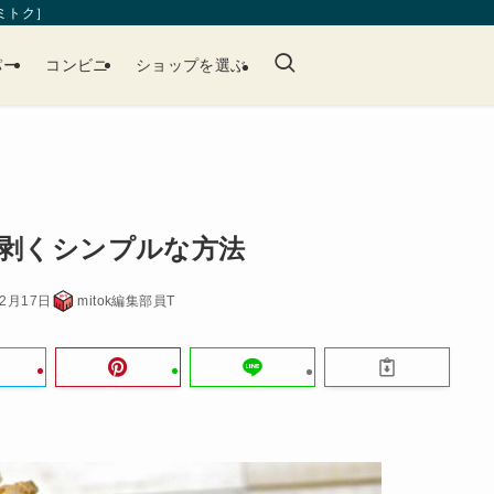
［ミトク］
パー
コンビニ
ショップを選ぶ
を剥くシンプルな方法
12月17日
mitok編集部員T