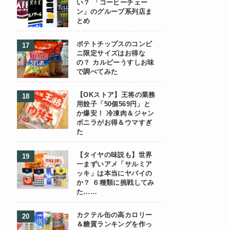
い？ 「コーヒーチェー
ン」のグループ系列店ま
とめ
ポテトチップスのコンビ
ニ限定サイズはお得な
の？ カルビーうすしお味
で調べてみた
【OKストア】王将の業務
用餃子「50個569円」と
か爆安！ 冷凍肉＆ジャン
ボニラがお得＆ウマすぎ
た
【タイヤの味説も】世界
一まずいアメ「サルミア
ッキ」は本当にヤバイの
か？ ６種類に挑戦してみ
た……
カクテル缶の高カロリー
＆糖質ランキングを作っ