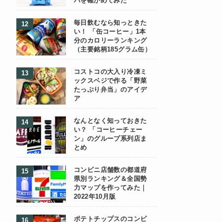
パを確かめてみた
毎日飲むなら知っときた
い！ 「缶コーヒー」1本
分のカロリーランキング
（主要銘柄185グラム缶）
コストコの大入り冷凍ミ
ックスベジで作る「野菜
たっぷり弁当」のアイデ
ア
なんとなく知っておきた
い？ 「コーヒーチェー
ン」のグループ系列店ま
とめ
コンビニ店舗数の都道府
県別ランキング＆全国勢
力マップを作ってみた｜
2022年10月版
ポテトチップスのコンビ