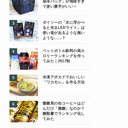
保冷バッグ」が地味すぎ
て使い勝手がいい！
ダイソーの「水に浮かべ
ると光るLEDライト」は
使い道があるような無い
ような……？
ペットボトル飲料の高カ
ロリーランキングを作っ
てみた｜2017秋
冷凍アボカドでおいしい
「ワカモレ」を作る方法
微糖系の缶コーヒーはど
んだけ「微糖」なのか？
糖類量でランキング化し
てみた