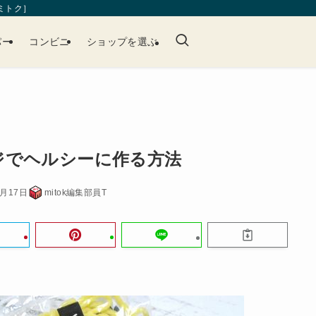
［ミトク］
パー
コンビニ
ショップを選ぶ
ジでヘルシーに作る方法
2月17日
mitok編集部員T