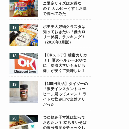
ニ限定サイズはお得な
の？ カルビーうすしお味
で調べてみた
ポテチ大好物クラスタは
知っておきたい「低カロ
リー銘柄」ランキング！
（2016年3月版）
【OKストア】糖蜜カリカ
リ！ 夏のヘルシーおやつ
に「冷凍大学いも＆いも
棒」が安くて美味しい!!
【100円良品】ダイソーの
「激安インスタントコー
ヒー」疑ってスマン！ ラ
イトな飲み口で全然アリ
だった
つゆ飲み干す派は知って
おきたい？ 立ち食いそば
の塩分濃度をチェックし