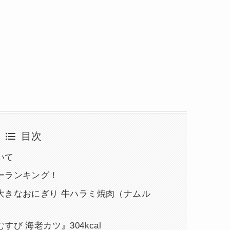
目次
いて
ーランキング！
大きなおにぎり 牛ハラミ焼肉（ナムル
び 海老カツ』304kcal