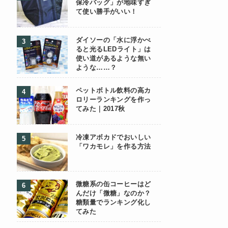
保冷バッグ」が地味すぎ
て使い勝手がいい！
ダイソーの「水に浮かべ
ると光るLEDライト」は
使い道があるような無い
ような……？
ペットボトル飲料の高カ
ロリーランキングを作っ
てみた｜2017秋
冷凍アボカドでおいしい
「ワカモレ」を作る方法
微糖系の缶コーヒーはど
んだけ「微糖」なのか？
糖類量でランキング化し
てみた