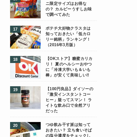
ニ限定サイズはお得な
の？ カルビーうすしお味
で調べてみた
ポテチ大好物クラスタは
知っておきたい「低カロ
リー銘柄」ランキング！
（2016年3月版）
【OKストア】糖蜜カリカ
リ！ 夏のヘルシーおやつ
に「冷凍大学いも＆いも
棒」が安くて美味しい!!
【100円良品】ダイソーの
「激安インスタントコー
ヒー」疑ってスマン！ ラ
イトな飲み口で全然アリ
だった
つゆ飲み干す派は知って
おきたい？ 立ち食いそば
の塩分濃度をチェックし