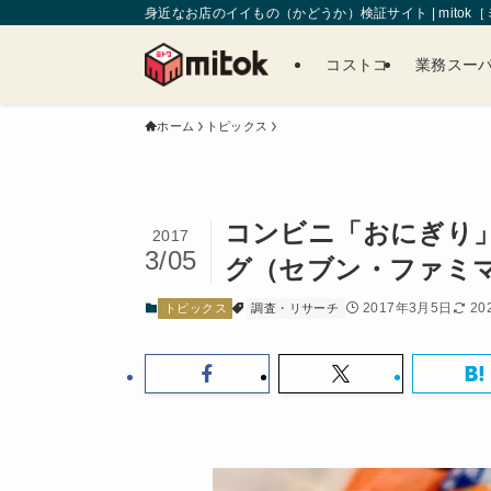
身近なお店のイイもの（かどうか）検証サイト | mitok
コストコ
業務スー
ホーム
トピックス
コンビニ「おにぎり
2017
3/05
グ（セブン・ファミマ
2017年3月5日
20
トピックス
調査・リサーチ