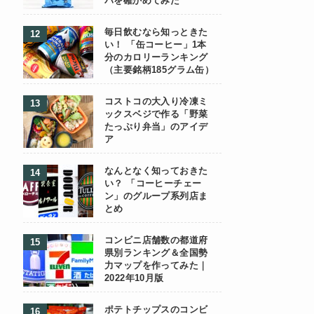
パを確かめてみた
毎日飲むなら知っときた
い！ 「缶コーヒー」1本
分のカロリーランキング
（主要銘柄185グラム缶）
コストコの大入り冷凍ミ
ックスベジで作る「野菜
たっぷり弁当」のアイデ
ア
なんとなく知っておきた
い？ 「コーヒーチェー
ン」のグループ系列店ま
とめ
コンビニ店舗数の都道府
県別ランキング＆全国勢
力マップを作ってみた｜
2022年10月版
ポテトチップスのコンビ