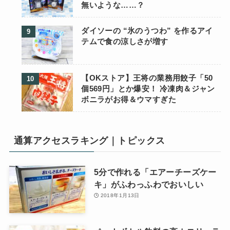
無いような……？
ダイソーの “氷のうつわ” を作るアイ
テムで食の涼しさが増す
【OKストア】王将の業務用餃子「50
個569円」とか爆安！ 冷凍肉＆ジャン
ボニラがお得＆ウマすぎた
通算アクセスラキング｜トピックス
5分で作れる「エアーチーズケー
キ」がふわっふわでおいしい
2018年1月13日