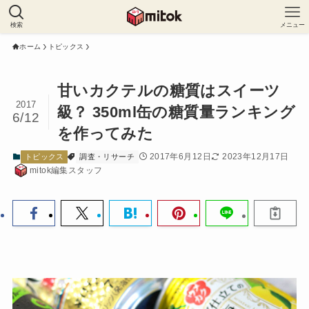
検索
メニュー
ホーム
トピックス
甘いカクテルの糖質はスイーツ
2017
級？ 350ml缶の糖質量ランキング
6/12
を作ってみた
2017年6月12日
2023年12月17日
トピックス
調査・リサーチ
mitok編集スタッフ