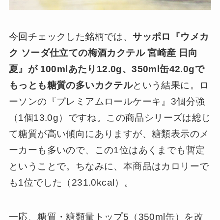
今回チェックした銘柄では、
サッポロ『ウメカ
ク ソーダ仕立ての梅酒カクテル 宮崎産 日向
夏』が 100mlあたり12.0g、350ml缶42.0gで
もっとも糖質の多いカクテル
という結果に。ロ
ーソンの『プレミアムロールケーキ』3個分強
（1個13.0g）ですね。この商品シリーズは総じ
て糖質が高い傾向にありますが、糖類表示のメ
ーカーも多いので、この1位はあくまでも暫定
ということで。ちなみに、本商品はカロリーで
も1位でした（231.0kcal）。
一応、糖質・糖類量トップ5（350ml缶）を改