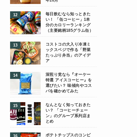
年10月
毎日飲むなら知っときた
い！ 「缶コーヒー」1本
分のカロリーランキング
（主要銘柄185グラム缶）
コストコの大入り冷凍ミ
ックスベジで作る「野菜
たっぷり弁当」のアイデ
ア
深煎り党なら『オーケー
特選 アイスコーヒー』を
選びたい？ 味傾向やコス
パを確かめてみた
なんとなく知っておきた
い？ 「コーヒーチェー
ン」のグループ系列店ま
とめ
ポテトチップスのコンビ