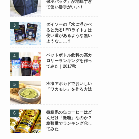
保冷バッグ」が地味すぎ
て使い勝手がいい！
ダイソーの「水に浮かべ
ると光るLEDライト」は
使い道があるような無い
ような……？
ペットボトル飲料の高カ
ロリーランキングを作っ
てみた｜2017秋
冷凍アボカドでおいしい
「ワカモレ」を作る方法
微糖系の缶コーヒーはど
んだけ「微糖」なのか？
糖類量でランキング化し
てみた