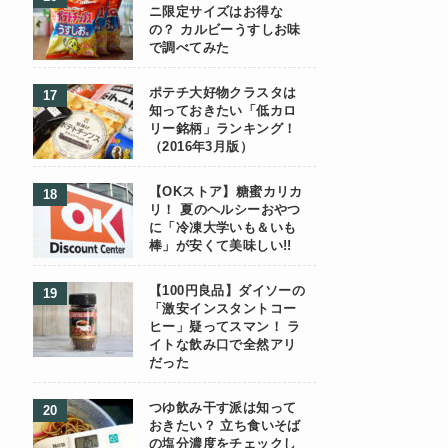
ニ限定サイズはお得な
の？ カルビーうすしお味
で調べてみた
ポテチ大好物クラスタは
知っておきたい「低カロ
リー銘柄」ランキング！
（2016年3月版）
【OKストア】糖蜜カリカ
リ！ 夏のヘルシーおやつ
に「冷凍大学いも＆いも
棒」が安くて美味しい!!
【100円良品】ダイソーの
「激安インスタントコー
ヒー」疑ってスマン！ ラ
イトな飲み口で全然アリ
だった
つゆ飲み干す派は知って
おきたい？ 立ち食いそば
の塩分濃度をチェックし