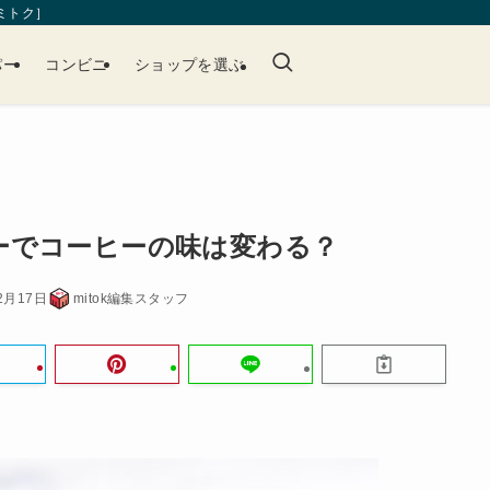
［ミトク］
パー
コンビニ
ショップを選ぶ
ーでコーヒーの味は変わる？
2月17日
mitok編集スタッフ