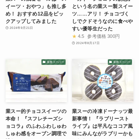
イーツ・おやつ」も推し多
という名の業スー製スイー
め！ おすすめ12品をピッ
ツ……アリ！ チョコづく
クアップしてみました
しでクドそうなのに食べや
すい優等生だった
2024年9月21日
★
4.5
参考価格
300円
2024年8月17日
業務スーパー
業務スーパー
業スー的チョコスイーツの
業スーの冷凍ドーナッツ最
本命！ 『スフレチーズシ
新事情！ 『ラブリースト
ョコラ』のふわふわしゅわ
ライプ』は平凡なココア風
しゅわ感をオーブン調理で
味にみんながラブリーかも