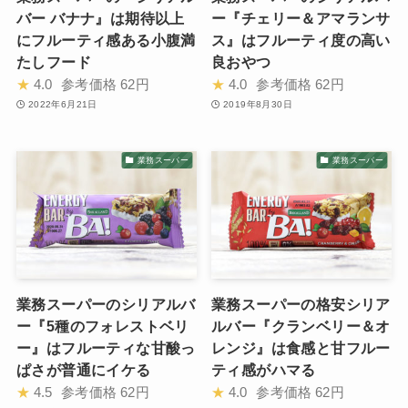
バー バナナ』は期待以上
ー『チェリー＆アマランサ
にフルーティ感ある小腹満
ス』はフルーティ度の高い
たしフード
良おやつ
★
4.0
参考価格
62円
★
4.0
参考価格
62円
2022年6月21日
2019年8月30日
業務スーパー
業務スーパー
業務スーパーのシリアルバ
業務スーパーの格安シリア
ー『5種のフォレストベリ
ルバー『クランベリー＆オ
ー』はフルーティな甘酸っ
レンジ』は食感と甘フルー
ぱさが普通にイケる
ティ感がハマる
★
4.5
参考価格
62円
★
4.0
参考価格
62円