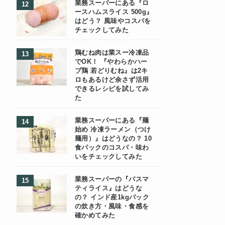
業務スーパーにある『ロ
ースハムスライス 500g』
はどう？ 風味やコスパを
チェックしてみた
鶏むね肉は業スー冷凍品
でOK！ 『やわらかハー
ブ鶏 若どりむね』は2キ
ロもあるけど余さず活用
できるレシピを試してみ
た
業務スーパーにある『麺
始め 冷凍ラーメン（つけ
麺用）』はどうなの？ 10
食パックのコスパ・味わ
いをチェックしてみた
業務スーパーの『バスマ
ティライス』はどうな
の？ インド産1kgパック
の炊き方・風味・食感を
確かめてみた