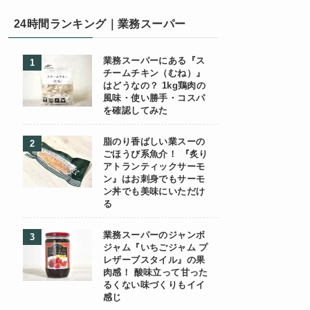
24時間ランキング｜業務スーパー
業務スーパーにある『ス
チームチキン（むね）』
はどうなの？ 1kg鶏肉の
風味・使い勝手・コスパ
を確認してみた
脂のり香ばしい業スーの
ごほうび系魚介！ 『炙り
アトランティックサーモ
ン』はお刺身でもサーモ
ン丼でも美味にいただけ
る
業務スーパーのジャンボ
ジャム『いちごジャム プ
レザーブスタイル』の果
肉感！ 酸味立って甘った
るくない味づくりもイイ
感じ