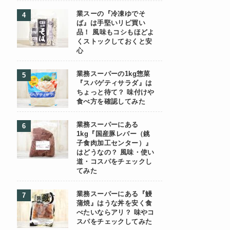
業スーの『冷凍ゆでそ
ば』は手堅いリピ買い
品！ 風味もコシもほどよ
くストックしておくと安
心
業務スーパーの1kg惣菜
『スパゲティサラダ』は
ちょっと待て？ 味付けや
食べ方を確認してみた
業務スーパーにある
1kg『国産豚レバー（銚
子食肉加工センター）』
はどうなの？ 風味・使い
道・コスパをチェックし
てみた
業務スーパーにある『鰻
蒲焼』はうな丼を安く食
べたいならアリ？ 味やコ
スパをチェックしてみた