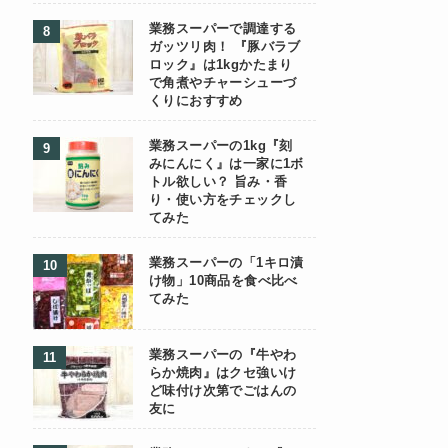
業務スーパーで調達する
ガッツリ肉！ 『豚バラブ
ロック』は1kgかたまり
で角煮やチャーシューづ
くりにおすすめ
業務スーパーの1kg『刻
みにんにく』は一家に1ボ
トル欲しい？ 旨み・香
り・使い方をチェックし
てみた
業務スーパーの「1キロ漬
け物」10商品を食べ比べ
てみた
業務スーパーの『牛やわ
らか焼肉』はクセ強いけ
ど味付け次第でごはんの
友に