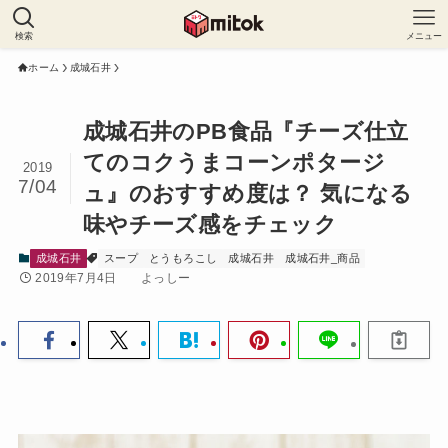
検索
メニュー
ホーム
成城石井
成城石井のPB食品『チーズ仕立
てのコクうまコーンポタージ
2019
7/04
ュ』のおすすめ度は？ 気になる
味やチーズ感をチェック
成城石井
スープ
とうもろこし
成城石井
成城石井_商品
2019年7月4日
よっしー