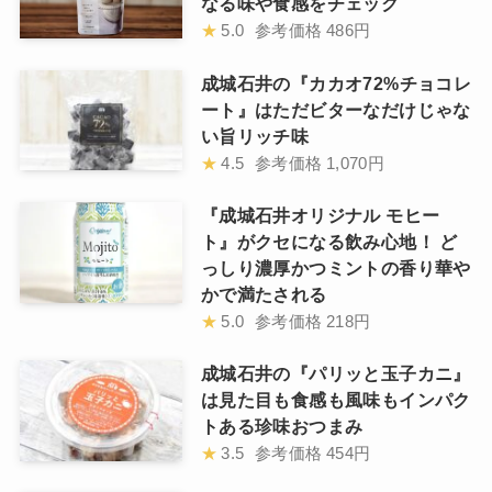
なる味や食感をチェック
★
5.0
参考価格
486円
成城石井の『カカオ72%チョコレ
ート』はただビターなだけじゃな
い旨リッチ味
★
4.5
参考価格
1,070円
『成城石井オリジナル モヒー
ト』がクセになる飲み心地！ ど
っしり濃厚かつミントの香り華や
かで満たされる
★
5.0
参考価格
218円
成城石井の『パリッと玉子カニ』
は見た目も食感も風味もインパク
トある珍味おつまみ
★
3.5
参考価格
454円