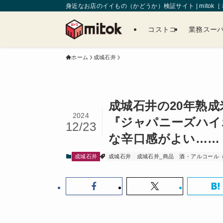
身近なお店のイイもの（かどうか）検証サイト | mitok
コストコ
業務スー
ホーム
成城石井
成城石井の20年熟
2024
『ジャパニーズハイ
12/23
な辛口感がよい……
成城石井
成城石井
成城石井_商品
酒・アルコール