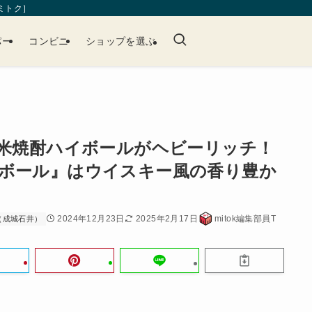
［ミトク］
パー
コンビニ
ショップを選ぶ
成米焼酎ハイボールがヘビーリッチ！
ボール』はウイスキー風の香り豊か
2024年12月23日
2025年2月17日
mitok編集部員T
（成城石井）