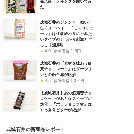
売れ筋ランキングを聞いてみ
た
成城石井のジンジャー効いた
缶チューハイ！ 『モスコミュ
ール』は仕事終わりに呑みた
いタイプのしっかり刺激とど
っしり濃厚味
★
4.0
参考価格
218円
成城石井の『素材を味わう紅
茶チョコレート』はダージリ
ンとの融合感が絶妙
★
4.5
参考価格
1,070円
【成城石井】あの超濃密チョ
コケーキがおとなスイーツに
進化！『ポロショコラW』は
すっきりビターが絶妙!!
成城石井の新商品レポート