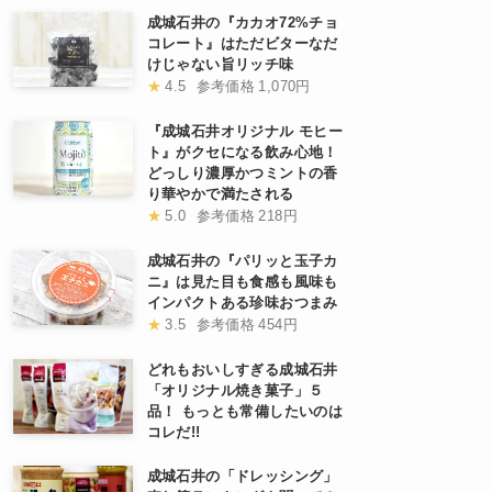
成城石井の『カカオ72%チョ
コレート』はただビターなだ
けじゃない旨リッチ味
★
4.5
参考価格
1,070円
『成城石井オリジナル モヒー
ト』がクセになる飲み心地！
どっしり濃厚かつミントの香
り華やかで満たされる
★
5.0
参考価格
218円
成城石井の『パリッと玉子カ
ニ』は見た目も食感も風味も
インパクトある珍味おつまみ
★
3.5
参考価格
454円
どれもおいしすぎる成城石井
「オリジナル焼き菓子」５
品！ もっとも常備したいのは
コレだ!!
成城石井の「ドレッシング」