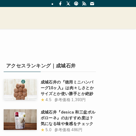
アクセスランキング｜成城石井
成城石井の『徳用ミニハンバ
ーグ10ヶ入』は肉々しさとか
サイズとか使い勝手とか絶妙
★
4.5
参考価格
1,393円
成城石井『desica 和三盆ポル
ボローネ』のおすすめ度は？
気になる味や食感をチェック
★
5.0
参考価格
486円