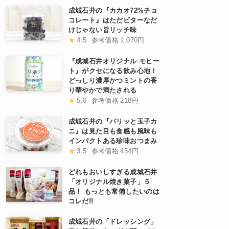
成城石井の『カカオ72%チョ
コレート』はただビターなだ
けじゃない旨リッチ味
★
4.5
参考価格
1,070円
『成城石井オリジナル モヒー
ト』がクセになる飲み心地！
どっしり濃厚かつミントの香
り華やかで満たされる
★
5.0
参考価格
218円
成城石井の『パリッと玉子カ
ニ』は見た目も食感も風味も
インパクトある珍味おつまみ
★
3.5
参考価格
454円
どれもおいしすぎる成城石井
「オリジナル焼き菓子」５
品！ もっとも常備したいのは
コレだ!!
成城石井の「ドレッシング」