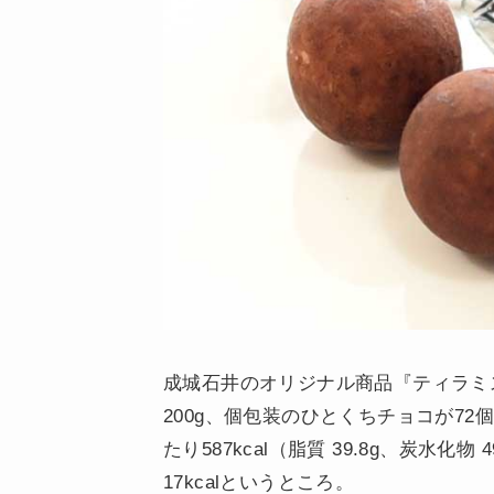
成城石井のオリジナル商品『ティラミス
200g、個包装のひとくちチョコが72
たり587kcal（脂質 39.8g、炭水化物
17kcalというところ。