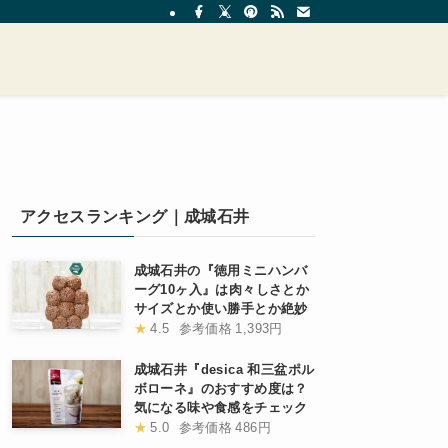
アクセスランキング｜成城石井
成城石井の『徳用ミニハンバ
ーグ10ヶ入』は肉々しさとか
サイズとか使い勝手とか絶妙
★
4.5
参考価格
1,393円
成城石井『desica 和三盆ポル
ボローネ』のおすすめ度は？
気になる味や食感をチェック
★
5.0
参考価格
486円