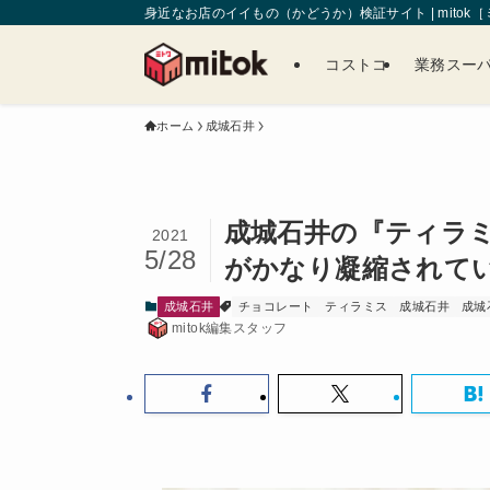
身近なお店のイイもの（かどうか）検証サイト | mitok
コストコ
業務スー
ホーム
成城石井
成城石井の『ティラ
2021
5/28
がかなり凝縮されて
成城石井
チョコレート
ティラミス
成城石井
成城
mitok編集スタッフ