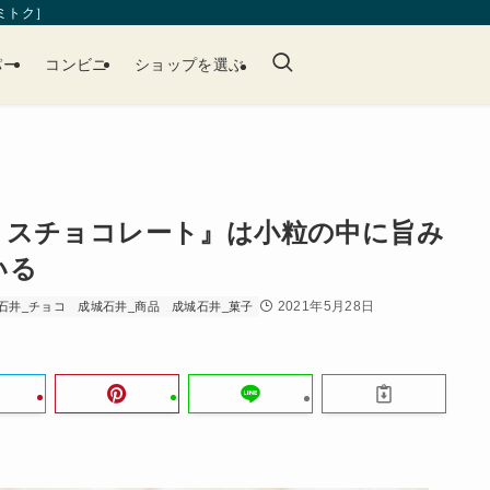
［ミトク］
パー
コンビニ
ショップを選ぶ
ミスチョコレート』は小粒の中に旨み
いる
2021年5月28日
石井_チョコ
成城石井_商品
成城石井_菓子