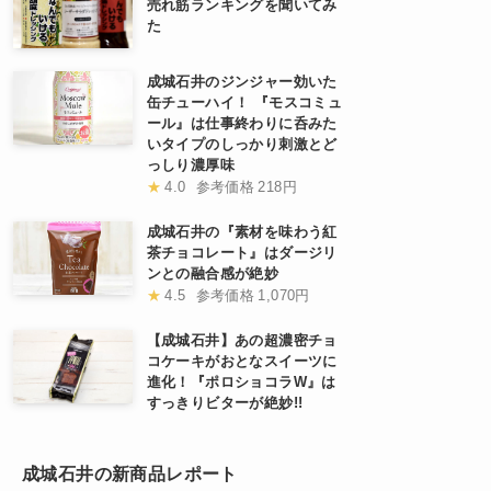
売れ筋ランキングを聞いてみ
た
成城石井のジンジャー効いた
缶チューハイ！ 『モスコミュ
ール』は仕事終わりに呑みた
いタイプのしっかり刺激とど
っしり濃厚味
★
4.0
参考価格
218円
成城石井の『素材を味わう紅
茶チョコレート』はダージリ
ンとの融合感が絶妙
★
4.5
参考価格
1,070円
【成城石井】あの超濃密チョ
コケーキがおとなスイーツに
進化！『ポロショコラW』は
すっきりビターが絶妙!!
成城石井の新商品レポート