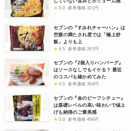
していない旨みとボリューム感
★
5.0
参考価格
321円
セブンの『すみれチャーハン』は
空腹の満たされ度では「極上炒
飯」よりも上
★
4.5
参考価格
267円
セブンの『2個入りハンバーグ』
はソースなしでもイケる？ 最近
のコスパも確かめてみた
★
4.5
参考価格
354円
セブンの『金のビーフシチュー』
は基礎レベルの高い味わいで値上
げも納得のご褒美感
★
5.0
参考価格
496円