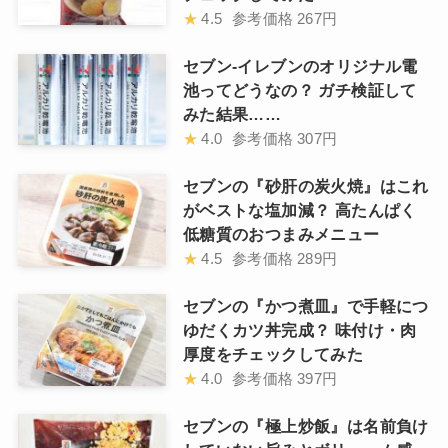
★
4.5
参考価格
267円
セブン-イレブンのオリジナル電
池ってどうなの？ ガチ検証して
みた結果……
★
4.0
参考価格
307円
セブンの『砂肝の炭火焼』はこれ
がベストな塩加減？ 高たんぱく
低糖質のおつまみメニュー
★
4.5
参考価格
289円
セブンの『かつ煮皿』で手軽につ
ゆだくカツ丼完成？ 味付け・肉
厚度をチェックしてみた
★
4.0
参考価格
397円
セブンの『極上炒飯』は名前負け