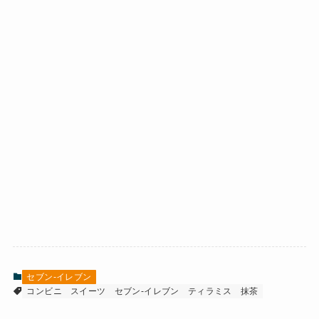
セブン-イレブン
コンビニ
スイーツ
セブン-イレブン
ティラミス
抹茶