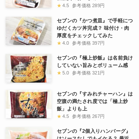
★
4.5
参考価格
289円
セブンの『かつ煮皿』で手軽につ
ゆだくカツ丼完成？ 味付け・肉
厚度をチェックしてみた
★
4.0
参考価格
397円
セブンの『極上炒飯』は名前負け
していない旨みとボリューム感
★
5.0
参考価格
321円
セブンの『すみれチャーハン』は
空腹の満たされ度では「極上炒
飯」よりも上
★
4.5
参考価格
267円
セブンの『2個入りハンバーグ』
はソースなしでもイケる？ 最近