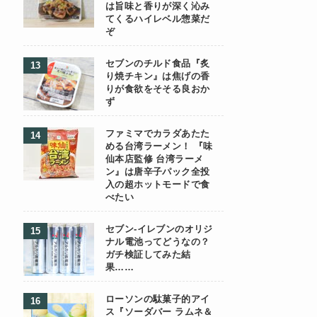
は旨味と香りが深く沁み
てくるハイレベル惣菜だ
ぞ
セブンのチルド食品『炙
り焼チキン』は焦げの香
りが食欲をそそる良おか
ず
ファミマでカラダあたた
める台湾ラーメン！ 『味
仙本店監修 台湾ラーメ
ン』は唐辛子パック全投
入の超ホットモードで食
べたい
セブン-イレブンのオリジ
ナル電池ってどうなの？
ガチ検証してみた結
果……
ローソンの駄菓子的アイ
ス『ソーダバー ラムネ＆