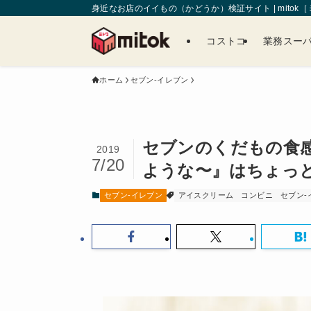
身近なお店のイイもの（かどうか）検証サイト | mitok
コストコ
業務スー
ホーム
セブン-イレブン
セブンのくだもの食
2019
7/20
ような〜』はちょっ
セブン-イレブン
アイスクリーム
コンビニ
セブン-