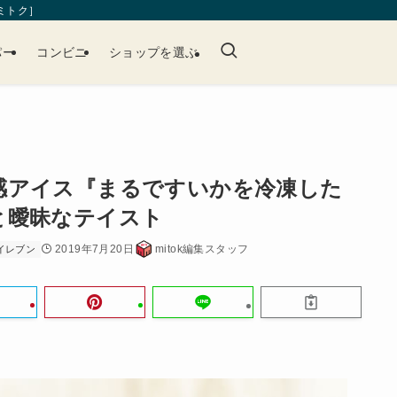
［ミトク］
パー
コンビニ
ショップを選ぶ
感アイス『まるですいかを冷凍した
と曖昧なテイスト
2019年7月20日
mitok編集スタッフ
イレブン