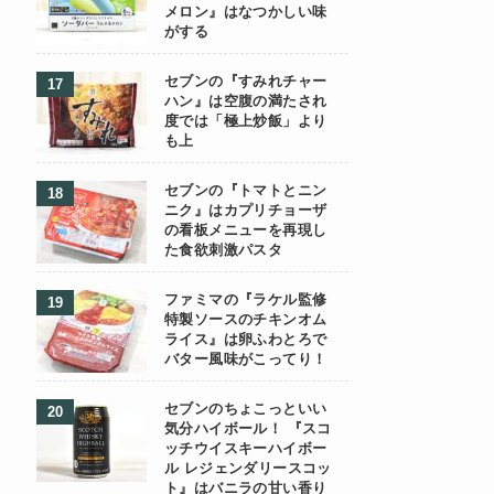
メロン』はなつかしい味
がする
セブンの『すみれチャー
ハン』は空腹の満たされ
度では「極上炒飯」より
も上
セブンの『トマトとニン
ニク』はカプリチョーザ
の看板メニューを再現し
た食欲刺激パスタ
ファミマの『ラケル監修
特製ソースのチキンオム
ライス』は卵ふわとろで
バター風味がこってり！
セブンのちょこっといい
気分ハイボール！ 『スコ
ッチウイスキーハイボー
ル レジェンダリースコッ
ト』はバニラの甘い香り