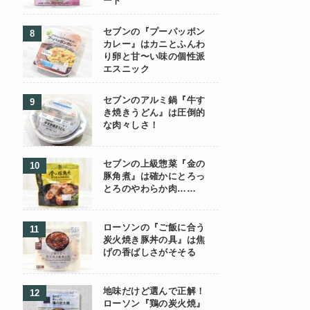
ート
セブンの『プーパッポン
カレー』はカニとふんわ
り卵と甘〜い味の個性派
エスニック
セブンのアルミ鍋『牛す
き焼きうどん』は圧倒的
な肉々しさ！
セブンの上級惣菜『金の
豚角煮』は確かにとろっ
とろのやわらか肉……
ローソンの『ご飯に合う
炭火焼き豚丼の具』は焦
げの香ばしさがそそる
地味だけど選んで正解！
ローソン『鶏の炭火焼』