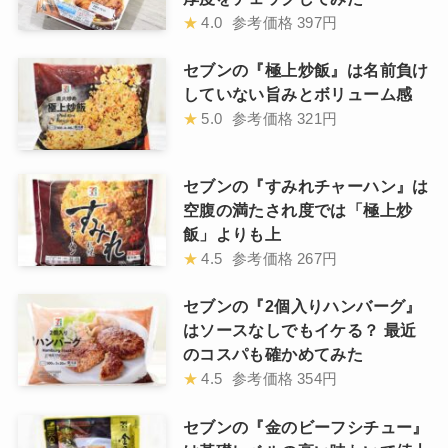
★
4.0
参考価格
397円
セブンの『極上炒飯』は名前負け
していない旨みとボリューム感
★
5.0
参考価格
321円
セブンの『すみれチャーハン』は
空腹の満たされ度では「極上炒
飯」よりも上
★
4.5
参考価格
267円
セブンの『2個入りハンバーグ』
はソースなしでもイケる？ 最近
のコスパも確かめてみた
★
4.5
参考価格
354円
セブンの『金のビーフシチュー』