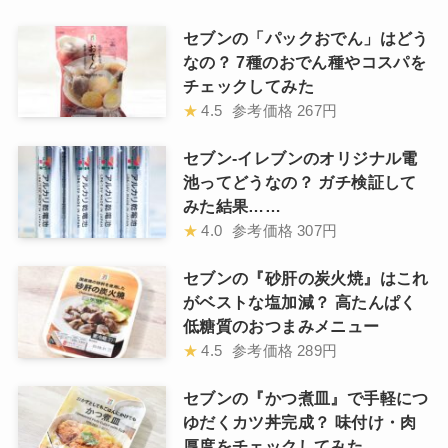
セブンの「パックおでん」はどう
なの？ 7種のおでん種やコスパを
チェックしてみた
★
4.5
参考価格
267円
セブン-イレブンのオリジナル電
池ってどうなの？ ガチ検証して
みた結果……
★
4.0
参考価格
307円
セブンの『砂肝の炭火焼』はこれ
がベストな塩加減？ 高たんぱく
低糖質のおつまみメニュー
★
4.5
参考価格
289円
セブンの『かつ煮皿』で手軽につ
ゆだくカツ丼完成？ 味付け・肉
厚度をチェックしてみた