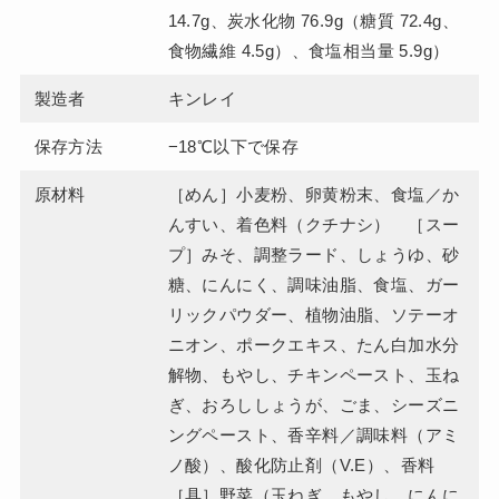
14.7g、炭水化物 76.9g（糖質 72.4g、
食物繊維 4.5g）、食塩相当量 5.9g）
製造者
キンレイ
保存方法
−18℃以下で保存
原材料
［めん］小麦粉、卵黄粉末、食塩／か
んすい、着色料（クチナシ） ［スー
プ］みそ、調整ラード、しょうゆ、砂
糖、にんにく、調味油脂、食塩、ガー
リックパウダー、植物油脂、ソテーオ
ニオン、ポークエキス、たん白加水分
解物、もやし、チキンペースト、玉ね
ぎ、おろししょうが、ごま、シーズニ
ングペースト、香辛料／調味料（アミ
ノ酸）、酸化防止剤（V.E）、香料
［具］野菜（玉ねぎ、もやし、にんに