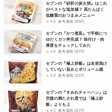
セブンの『砂肝の炭火焼』はこれ
がベストな塩加減？ 高たんぱく
低糖質のおつまみメニュー
★
4.5
参考価格
289円
セブンの『かつ煮皿』で手軽につ
ゆだくカツ丼完成？ 味付け・肉
厚度をチェックしてみた
★
4.0
参考価格
397円
セブンの『極上炒飯』は名前負け
していない旨みとボリューム感
★
5.0
参考価格
321円
セブンの『すみれチャーハン』は
空腹の満たされ度では「極上炒
飯」よりも上
★
4.5
参考価格
267円