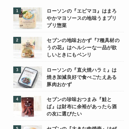
ローソンの『エビマヨ』はまろ
やかマヨソースの地味うまプリ
プリ惣菜
セブンの地味おかず『7種具材の
うの花』はヘルシーな一品が欲
しいときにもベンリ
ローソンの『直火焼ハラミ』は
焼き加減良好で食べごたえある
豚肉おかず
セブンの珍味おつまみ『鮭と
ば』は財布に余裕があったら酒
の友に選びたい
セブンの『大きな肉焼売』はぜ