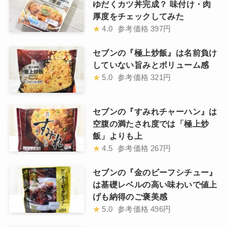
ゆだくカツ丼完成？ 味付け・肉
厚度をチェックしてみた
★
4.0
参考価格
397円
セブンの『極上炒飯』は名前負け
していない旨みとボリューム感
★
5.0
参考価格
321円
セブンの『すみれチャーハン』は
空腹の満たされ度では「極上炒
飯」よりも上
★
4.5
参考価格
267円
セブンの『金のビーフシチュー』
は基礎レベルの高い味わいで値上
げも納得のご褒美感
★
5.0
参考価格
496円