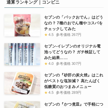
通算ランキング｜コンビニ
セブンの「パックおでん」はどう
なの？ 7種のおでん種やコスパを
チェックしてみた
★
4.5
参考価格
267円
セブン-イレブンのオリジナル電
池ってどうなの？ ガチ検証して
みた結果……
★
4.0
参考価格
307円
セブンの『砂肝の炭火焼』はこれ
がベストな塩加減？ 高たんぱく
低糖質のおつまみメニュー
★
4.5
参考価格
289円
セブンの『かつ煮皿』で手軽につ