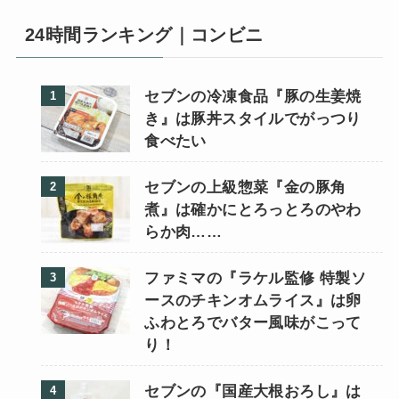
24時間ランキング｜コンビニ
セブンの冷凍食品『豚の生姜焼
き』は豚丼スタイルでがっつり
食べたい
セブンの上級惣菜『金の豚角
煮』は確かにとろっとろのやわ
らか肉……
ファミマの『ラケル監修 特製ソ
ースのチキンオムライス』は卵
ふわとろでバター風味がこって
り！
セブンの『国産大根おろし』は