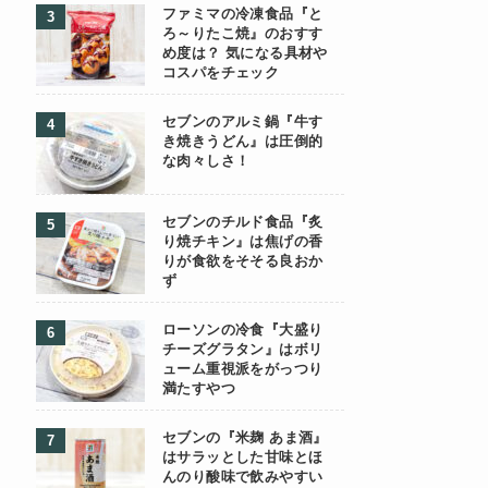
ファミマの冷凍食品『と
ろ～りたこ焼』のおすす
め度は？ 気になる具材や
コスパをチェック
セブンのアルミ鍋『牛す
き焼きうどん』は圧倒的
な肉々しさ！
セブンのチルド食品『炙
り焼チキン』は焦げの香
りが食欲をそそる良おか
ず
ローソンの冷食『大盛り
チーズグラタン』はボリ
ューム重視派をがっつり
満たすやつ
セブンの『米麹 あま酒』
はサラッとした甘味とほ
んのり酸味で飲みやすい