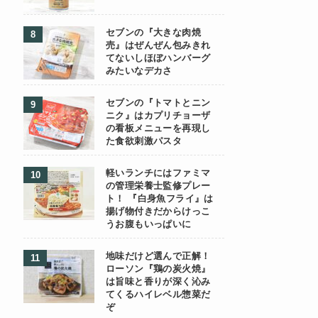
セブンの『大きな肉焼
売』はぜんぜん包みきれ
てないしほぼハンバーグ
みたいなデカさ
セブンの『トマトとニン
ニク』はカプリチョーザ
の看板メニューを再現し
た食欲刺激パスタ
軽いランチにはファミマ
の管理栄養士監修プレー
ト！ 『白身魚フライ』は
揚げ物付きだからけっこ
うお腹もいっぱいに
地味だけど選んで正解！
ローソン『鶏の炭火焼』
は旨味と香りが深く沁み
てくるハイレベル惣菜だ
ぞ