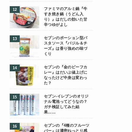
ファミマのアルミ鍋『牛
すき焼き鍋（うどん入
り）』はだしの効いた甘
辛つゆがよし
セブンのポーション型パ
スタソース『バジル＆チ
ーズ』は香り強めの味づ
くり
セブンの『金のビーフカ
レー』はだいぶ値上げに
なったけど中身は変わっ
た？
セブン-イレブンのオリジ
ナル電池ってどうなの？
ガチ検証してみた結
果……
セブンの『4種のフルーツ
バー』は濃密ねっとり感