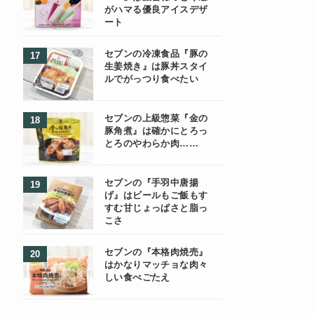
がハマる優良アイスデザ
ート
セブンの冷凍食品『豚の
生姜焼き』は豚丼スタイ
ルでがっつり食べたい
セブンの上級惣菜『金の
豚角煮』は確かにとろっ
とろのやわらか肉……
セブンの『手羽中唐揚
げ』はビールもご飯もす
すむ甘じょっぱさと脂っ
こさ
セブンの『本格肉焼売』
はかなりマッチョな肉々
しい食べごたえ