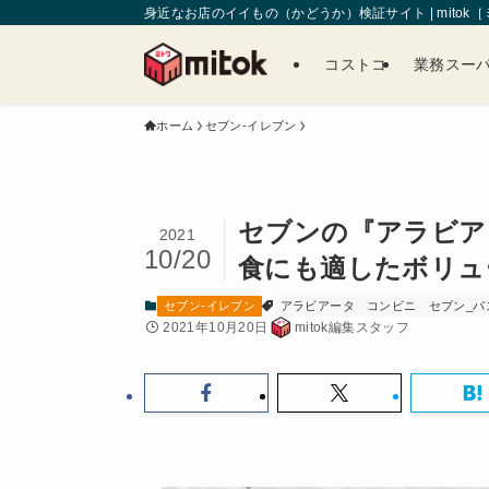
身近なお店のイイもの（かどうか）検証サイト | mitok
コストコ
業務スー
ホーム
セブン-イレブン
セブンの『アラビア
2021
10/20
食にも適したボリュ
セブン-イレブン
アラビアータ
コンビニ
セブン_パ
2021年10月20日
mitok編集スタッフ