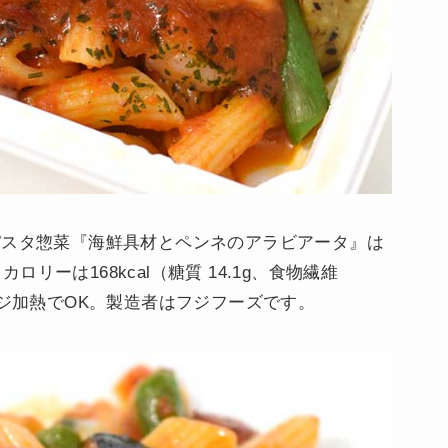
パスタ惣菜『海鮮具材とペンネのアラビアータ』は
カロリーは168kcal（糖質 14.1g、食物繊維
ンジ加熱でOK。製造者はフジフーズです。