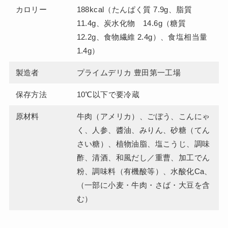
カロリー
188kcal（たんぱく質 7.9g、脂質
11.4g、炭水化物 14.6g（糖質
12.2g、食物繊維 2.4g）、食塩相当量
1.4g）
製造者
プライムデリカ 豊田第一工場
保存方法
10℃以下で要冷蔵
原材料
牛肉（アメリカ）、ごぼう、こんにゃ
く、人参、醬油、みりん、砂糖（てん
さい糖）、植物油脂、塩こうじ、調味
酢、清酒、和風だし／重曹、加工でん
粉、調味料（有機酸等）、水酸化Ca、
（一部に小麦・牛肉・さば・大豆を含
む）