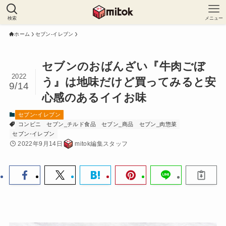
検索
メニュー
ホーム
セブン-イレブン
セブンのおばんざい『牛肉ごぼ
2022
う』は地味だけど買ってみると安
9/14
心感のあるイイお味
セブン-イレブン
コンビニ
セブン_チルド食品
セブン_商品
セブン_肉惣菜
セブン-イレブン
2022年9月14日
mitok編集スタッフ