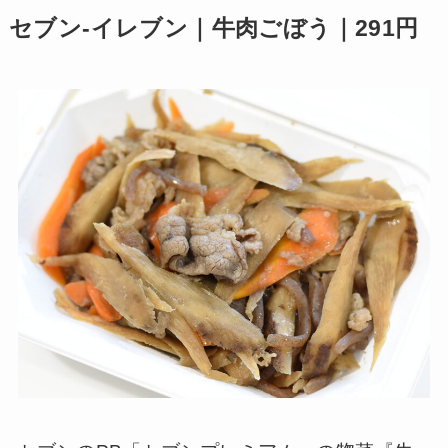
セブン-イレブン｜牛肉ごぼう｜291円