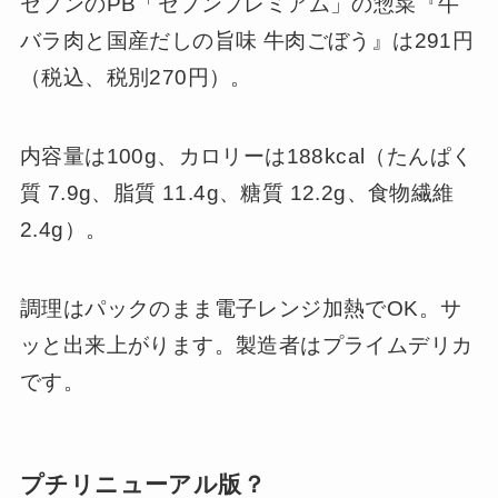
セブンのPB「セブンプレミアム」の惣菜『牛
バラ肉と国産だしの旨味 牛肉ごぼう』は291円
（税込、税別270円）。
内容量は100g、カロリーは188kcal（たんぱく
質 7.9g、脂質 11.4g、糖質 12.2g、食物繊維
2.4g）。
調理はパックのまま電子レンジ加熱でOK。サ
ッと出来上がります。製造者はプライムデリカ
です。
プチリニューアル版？