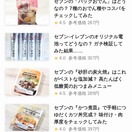
セブンの「パックおでん」はどう
なの？ 7種のおでん種やコスパを
チェックしてみた
★
4.5
参考価格
267円
セブン-イレブンのオリジナル電
池ってどうなの？ ガチ検証して
みた結果……
★
4.0
参考価格
307円
セブンの『砂肝の炭火焼』はこれ
がベストな塩加減？ 高たんぱく
低糖質のおつまみメニュー
★
4.5
参考価格
289円
セブンの『かつ煮皿』で手軽につ
ゆだくカツ丼完成？ 味付け・肉
厚度をチェックしてみた
★
4.0
参考価格
397円