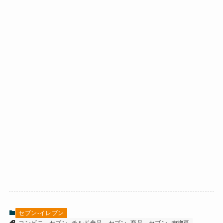
セブン-イレブン
コンビニ
セブン_チルド食品
セブン_商品
セブン_肉惣菜