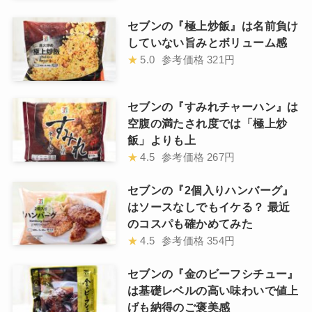
セブンの『極上炒飯』は名前負け
していない旨みとボリューム感
★
5.0
参考価格
321円
セブンの『すみれチャーハン』は
空腹の満たされ度では「極上炒
飯」よりも上
★
4.5
参考価格
267円
セブンの『2個入りハンバーグ』
はソースなしでもイケる？ 最近
のコスパも確かめてみた
★
4.5
参考価格
354円
セブンの『金のビーフシチュー』
は基礎レベルの高い味わいで値上
げも納得のご褒美感