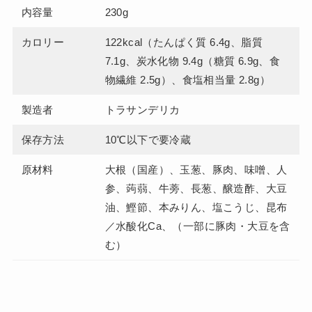
内容量
230g
カロリー
122kcal（たんぱく質 6.4g、脂質
7.1g、炭水化物 9.4g（糖質 6.9g、食
物繊維 2.5g）、食塩相当量 2.8g）
製造者
トラサンデリカ
保存方法
10℃以下で要冷蔵
原材料
大根（国産）、玉葱、豚肉、味噌、人
参、蒟蒻、牛蒡、長葱、醸造酢、大豆
油、鰹節、本みりん、塩こうじ、昆布
／水酸化Ca、（一部に豚肉・大豆を含
む）