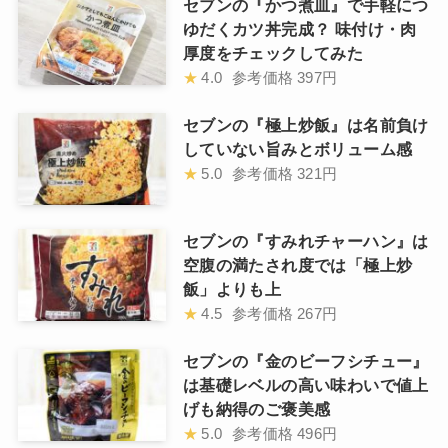
セブンの『かつ煮皿』で手軽につ
ゆだくカツ丼完成？ 味付け・肉
厚度をチェックしてみた
★
4.0
参考価格
397円
セブンの『極上炒飯』は名前負け
していない旨みとボリューム感
★
5.0
参考価格
321円
セブンの『すみれチャーハン』は
空腹の満たされ度では「極上炒
飯」よりも上
★
4.5
参考価格
267円
セブンの『金のビーフシチュー』
は基礎レベルの高い味わいで値上
げも納得のご褒美感
★
5.0
参考価格
496円