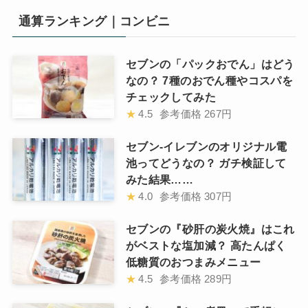
通算ランキング｜コンビニ
セブンの「パックおでん」はどう
なの？ 7種のおでん種やコスパを
チェックしてみた
★
4.5
参考価格
267円
セブン-イレブンのオリジナル電
池ってどうなの？ ガチ検証して
みた結果……
★
4.0
参考価格
307円
セブンの『砂肝の炭火焼』はこれ
がベストな塩加減？ 高たんぱく
低糖質のおつまみメニュー
★
4.5
参考価格
289円