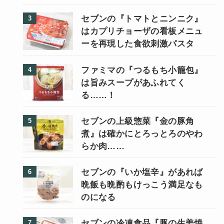
セブンの『トマトとニンニク』
はカプリチョーザの看板メニュ
ーを再現した食欲刺激パスタ
ファミマの『つるもち小籠包』
は旨みスープがあふれてく
る……！
セブンの上級惣菜『金の豚角
煮』は確かにとろっとろのやわ
らか肉……
セブンの『いか塩辛』があれば
晩飯も晩酌もけっこう満足なも
のになる
セブンの冷凍食品『豚の生姜焼