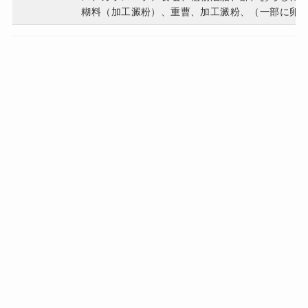
糊料（加工澱粉）、重曹、加工澱粉、（一部に卵