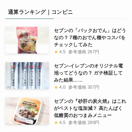
通算ランキング｜コンビニ
セブンの「パックおでん」はどう
なの？ 7種のおでん種やコスパを
チェックしてみた
★
4.5
参考価格
267円
セブン-イレブンのオリジナル電
池ってどうなの？ ガチ検証して
みた結果……
★
4.0
参考価格
307円
セブンの『砂肝の炭火焼』はこれ
がベストな塩加減？ 高たんぱく
低糖質のおつまみメニュー
★
4.5
参考価格
289円