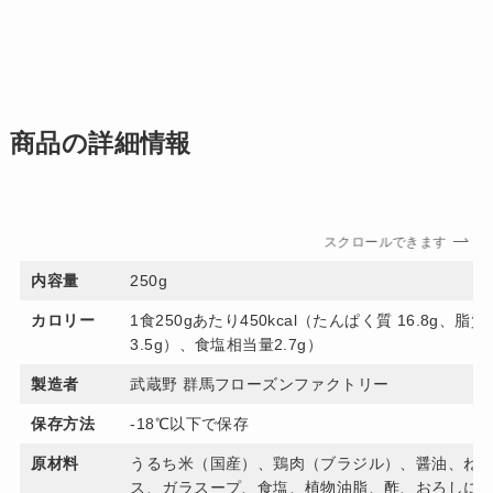
商品の詳細情報
スクロールできます
内容量
250g
カロリー
1食250gあたり450kcal（たんぱく質 16.8g、脂質
3.5g）、食塩相当量2.7g）
製造者
武蔵野 群馬フローズンファクトリー
保存方法
-18℃以下で保存
原材料
うるち米（国産）、鶏肉（ブラジル）、醤油、ね
ス、ガラスープ、食塩、植物油脂、酢、おろしに