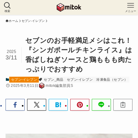
検索
メニュー
ホーム
セブン-イレブン
セブンのお手軽満足メシはこれ！
『シンガポールチキンライス』は
2025
3/11
香ばしねぎソースと鶏ももも肉た
っぷりでおすすめ
セブン-イレブン
セブン_商品
セブン-イレブン
冷凍食品（セブン）
2025年3月11日
mitok編集部員S