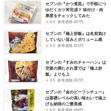
セブンの『かつ煮皿』で手軽につ
ゆだくカツ丼完成？ 味付け・肉
厚度をチェックしてみた
★
4.0
参考価格
397円
セブンの『極上炒飯』は名前負け
していない旨みとボリューム感
★
5.0
参考価格
321円
セブンの『すみれチャーハン』は
空腹の満たされ度では「極上炒
飯」よりも上
★
4.5
参考価格
267円
セブンの『金のビーフシチュー』
は基礎レベルの高い味わいで値上
げも納得のご褒美感
★
5.0
参考価格
496円