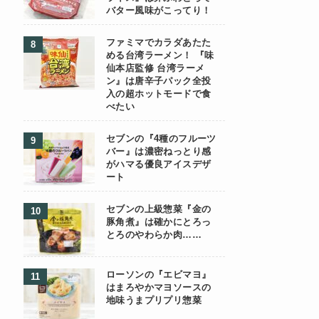
バター風味がこってり！
ファミマでカラダあたた
める台湾ラーメン！ 『味
仙本店監修 台湾ラーメ
ン』は唐辛子パック全投
入の超ホットモードで食
べたい
セブンの『4種のフルーツ
バー』は濃密ねっとり感
がハマる優良アイスデザ
ート
セブンの上級惣菜『金の
豚角煮』は確かにとろっ
とろのやわらか肉……
ローソンの『エビマヨ』
はまろやかマヨソースの
地味うまプリプリ惣菜