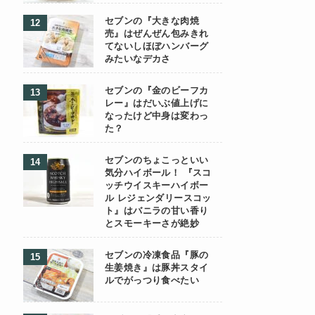
セブンの『大きな肉焼
売』はぜんぜん包みきれ
てないしほぼハンバーグ
みたいなデカさ
セブンの『金のビーフカ
レー』はだいぶ値上げに
なったけど中身は変わっ
た？
セブンのちょこっといい
気分ハイボール！ 『スコ
ッチウイスキーハイボー
ル レジェンダリースコッ
ト』はバニラの甘い香り
とスモーキーさが絶妙
セブンの冷凍食品『豚の
生姜焼き』は豚丼スタイ
ルでがっつり食べたい