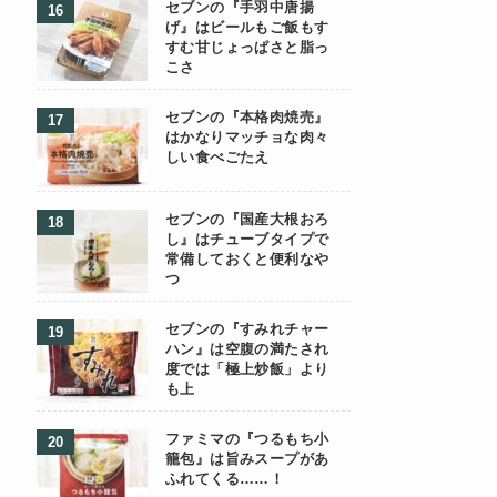
セブンの『手羽中唐揚
げ』はビールもご飯もす
すむ甘じょっぱさと脂っ
こさ
セブンの『本格肉焼売』
はかなりマッチョな肉々
しい食べごたえ
セブンの『国産大根おろ
し』はチューブタイプで
常備しておくと便利なや
つ
セブンの『すみれチャー
ハン』は空腹の満たされ
度では「極上炒飯」より
も上
ファミマの『つるもち小
籠包』は旨みスープがあ
ふれてくる……！