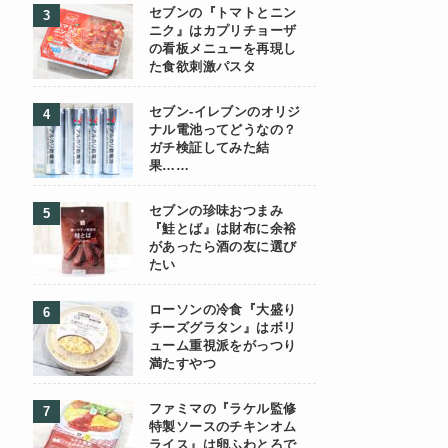
セブンの『トマトとニン
ニク』はカプリチョーザ
の看板メニューを再現し
た食欲刺激パスタ
セブン-イレブンのオリジ
ナル電池ってどうなの？
ガチ検証してみた結
果……
セブンの珍味おつまみ
『鮭とば』は財布に余裕
があったら酒の友に選び
たい
ローソンの冷食『大盛り
チーズグラタン』はボリ
ューム重視派をがっつり
満たすやつ
ファミマの『ラケル監修
特製ソースのチキンオム
ライス』は卵ふわとろで