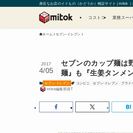
身近なお店のイイもの（かどうか）検証サイト | mitok
コストコ
業務スー
ホーム
セブン-イレブン
セブンのカップ麺は
2017
4/05
麺』も『生姜タンメ
セブン-イレブン
コンビニ
セブン-イレブン
プライ
mitok編集部員T